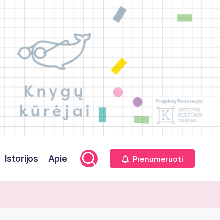
Istorijos
Apie
Prenumeruoti