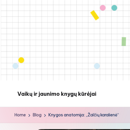
Skip
to
content
Vaikų ir jaunimo knygų kūrėjai
Home
Blog
Knygos anatomija: „Žalčių karalienė“