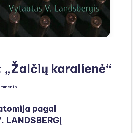
 „Žalčių karalienė“
omments
atomija pagal
. LANDSBERGĮ