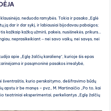
IDĖJA
a, klausinėja, neduoda ramybės. Tokia ir pasaka „Eglė
 ją dar ir dar sykį, ir labiausiai bijodavau pabaigos;
is kažkaip kažką užmirš, pakeis, nusišnekės, prikurs…
tingiau, neprasikeikiant ‒ nei savo vaikų, nei savęs, nei
udija apie „Eglę žalčių karalienę“, kurioje šis epas
aptarinėjama ir pasąmoninė pasakos irrealybė,
i šventraštis, kurio perskaitymo, dešifravimo būdų
ių apstu ir be manęs – pvz., M. Martinaičio „Po to, kai
lio teatriniai eksperimentai, perkeliantys „Eglę žalčių