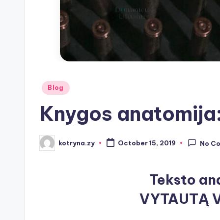
Posted
Blog
in
Knygos anatomija:
kotryna.zy
October 15, 2019
No C
Posted
by
Teksto an
VYTAUTĄ V