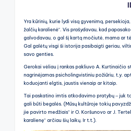
Yra kūrinių, kurie lydi visą gyvenimą, persekioj
žalčių karalienė“. Vis prašydavau, kad papasakotų
galvodavau, o gal šį kartą močiutė, mama ar tėt
Gal galėtų visgi ši istorija pasibaigti geriau, vil
savo genties.
Gerokai vėliau į rankas pakliuvo A. Kurtinaičio st
nagrinėjamas psicholingvistiniu požiūriu, t.y. 
koduojanti elgtis, jaustis vienaip ar kitaip.
Tai paskatino imtis atkodavimo pratybų ‒ juk ta
gali būti begalės. (Mūsų kultūroje tokių pavyzdž
jie pavirto medžiais“ ir O. Koršunovo ar J. Terte
karalienę“ arčiau šių laikų. Ir t.t.).