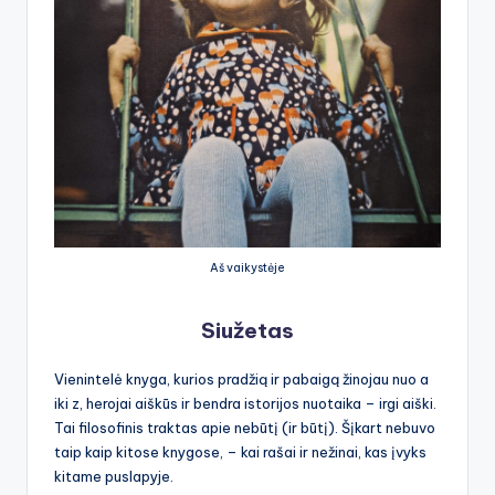
Aš vaikystėje
Siužetas
Vienintelė knyga, kurios pradžią ir pabaigą žinojau nuo a
iki z, herojai aiškūs ir bendra istorijos nuotaika – irgi aiški.
Tai filosofinis traktas apie nebūtį (ir būtį). Šįkart nebuvo
taip kaip kitose knygose, – kai rašai ir nežinai, kas įvyks
kitame puslapyje.