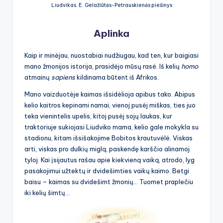
Liudvikas. E. Gelažiūtės-Petrauskienės piešinys
Aplinka
Kaip ir minėjau, nuostabiai nudžiugau, kad ten, kur baigiasi
mano žmonijos istorija, prasidėjo mūsų rasė. Iš kelių
homo
atmainų
sapiens
kildinama būtent iš Afrikos.
Mano vaizduotėje kaimas išsidėlioja apibus tako. Abipus
kelio kaitros kepinami namai, vienoj pusėj miškas, ties juo
teka vienintelis upelis, kitoj pusėj sojų laukas, kur
traktoriuje sukiojasi Liudviko mama, kelio gale mokykla su
stadionu, kitam išsišakojime Bobitos krautuvėlė. Viskas
arti, viskas pro dulkių miglą, paskendę karščio alinamoj
tyloj. Kai įsijautus rašau apie kiekvieną vaiką, atrodo, lyg
pasakojimui užtektų ir dvidešimties vaikų kaimo. Betgi
baisu – kaimas su dvidešimt žmonių… Tuomet praplečiu
iki kelių šimtų…