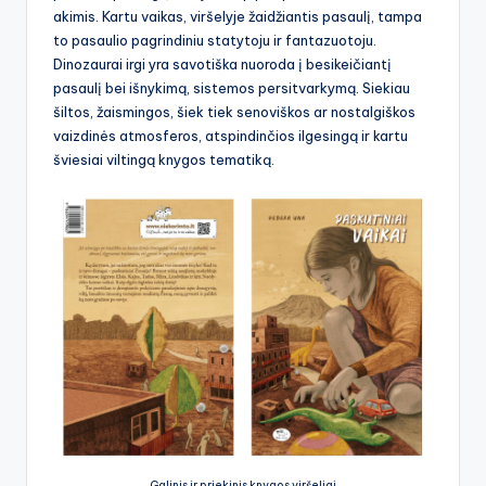
akimis. Kartu vaikas, viršelyje žaidžiantis pasaulį, tampa
to pasaulio pagrindiniu statytoju ir fantazuotoju.
Dinozaurai irgi yra savotiška nuoroda į besikeičiantį
pasaulį bei išnykimą, sistemos persitvarkymą. Siekiau
šiltos, žaismingos, šiek tiek senoviškos ar nostalgiškos
vaizdinės atmosferos, atspindinčios ilgesingą ir kartu
šviesiai viltingą knygos tematiką.
Galinis ir priekinis knygos viršeliai