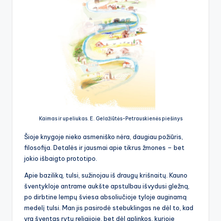
Kaimas ir upeliukas. E. Gelažiūtės-Petrauskienės piešinys
Šioje knygoje nieko asmeniško nėra, daugiau požiūris,
filosofija. Detalės ir jausmai apie tikrus žmones – bet
jokio išbaigto prototipo.
Apie baziliką, tulsi, sužinojau iš draugų krišnaitų. Kauno
šventykloje antrame aukšte apstulbau išvydusi gležną,
po dirbtine lempų šviesa absoliučioje tyloje auginamą
medelį tulsi. Man jis pasirodė stebuklingas ne dėl to, kad
yra šventas rytų religijoje, bet dėl aplinkos, kurioje