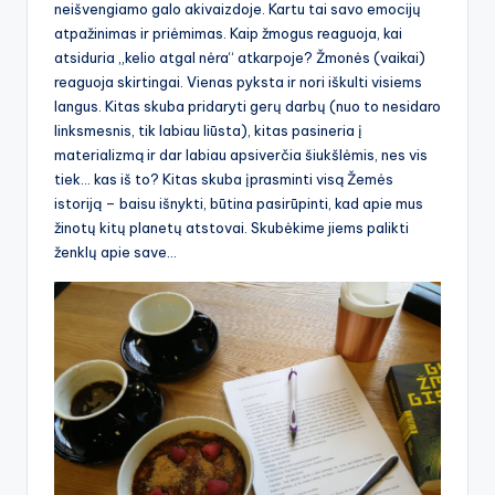
neišvengiamo galo akivaizdoje. Kartu tai savo emocijų
atpažinimas ir priėmimas. Kaip žmogus reaguoja, kai
atsiduria „kelio atgal nėra“ atkarpoje? Žmonės (vaikai)
reaguoja skirtingai. Vienas pyksta ir nori iškulti visiems
langus. Kitas skuba pridaryti gerų darbų (nuo to nesidaro
linksmesnis, tik labiau liūsta), kitas pasineria į
materializmą ir dar labiau apsiverčia šiukšlėmis, nes vis
tiek… kas iš to? Kitas skuba įprasminti visą Žemės
istoriją – baisu išnykti, būtina pasirūpinti, kad apie mus
žinotų kitų planetų atstovai. Skubėkime jiems palikti
ženklų apie save…