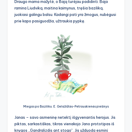
Draugo mama mažytė, o Bają turėjau padidinti. Baja
ramina Liudviką, maitina kaimynus, tręšia baziliką,
juokiasi galingu balsu. Kadangi pati yra žmogus, nubėgusi
prie kapo pasiguodžia, užtraukia pypkę.
Miegas po Baziliku. E. Gelažiūtės-Petrauskienės piešinys
Janas – savo asmeninę netektį išgyvenantis herojus. Jis
piktas, sarkastiškas, tikras vienakojo Jano prototipas iš
knygos „Gandralizdis ant stogo“. Jis užduoda esminį