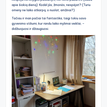
apie šiokią dieną). Kodėl jūs, žmonės, nespėjat? (Turiu
omeny ne laiko atkarpą, o nuolat, amžinai?)
Tačiau ir man pačiai tai fantastika, taigi tokiu savo
gyvenimo stiliumi, kur randu laiko mylimai veiklai, –
didžiuojuosi ir džiaugiuosi.