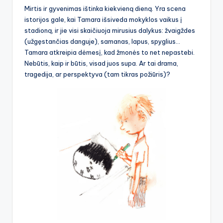
Mirtis ir gyvenimas ištinka kiekvieną dieną. Yra scena
istorijos gale, kai Tamara išsiveda mokyklos vaikus į
stadioną, ir jie visi skaičiuoja mirusius dalykus: žvaigždes
(užgęstančias danguje), samanas, lapus, spyglius…
Tamara atkreipia dėmesį, kad žmonės to net nepastebi.
Nebūtis, kaip ir būtis, visad juos supa. Ar tai drama,
tragedija, ar perspektyva (tam tikras požiūris)?