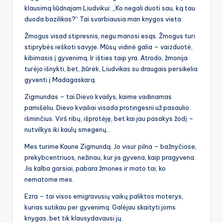
klausimą liūdnajam Liudvikui: „Ko negali duoti sau, ką tau
duoda bazilikas?“ Tai svarbiausia man knygos vieta.
Žmogus visad stipresnis, negu manosi esąs. Žmogus turi
stiprybės ieškoti savyje. Mūsų vidinė galia – vaizduotė,
kibimasis į gyvenimą. Ir išties taip yra. Atrodo, žmonija
turėjo išnykti, bet, žiūrėk, Liudvikas su draugais persikelia
gyventi į Madagaskarą.
Zigmundas – tai Dievo kvailys, kaime vadinamas
pamišėliu. Dievo kvailiai visada protingesni už pasaulio
išminčius. Virš ribų, išprotėję, bet kai jau pasakys žodį –
nutvilkys iki kaulų smegenų…
Mes turime Kaune Zigmundą. Jo visur pilna – bažnyčiose,
prekybcentriuos, nežinau, kur jis gyvena, kaip pragyvena.
Jis kalba garsiai, pabara žmones ir mato tai, ko
nematome mes.
Ezra – tai visos emigravusių vaikų paliktos moterys,
kurias sutikau per gyvenimą. Galėjau skaityti joms
knygas, bet tik klausydavausi jų.