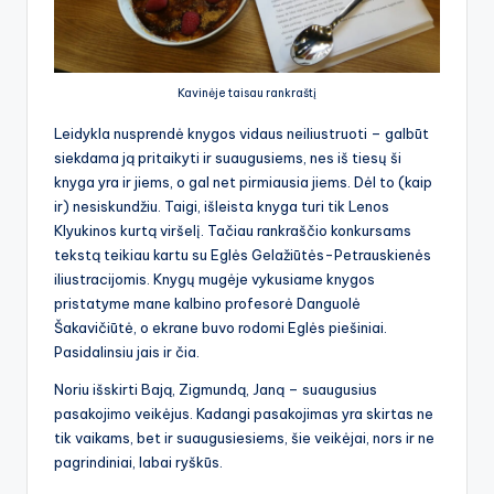
Kavinėje taisau rankraštį
Leidykla nusprendė knygos vidaus neiliustruoti – galbūt
siekdama ją pritaikyti ir suaugusiems, nes iš tiesų ši
knyga yra ir jiems, o gal net pirmiausia jiems. Dėl to (kaip
ir) nesiskundžiu. Taigi, išleista knyga turi tik Lenos
Klyukinos kurtą viršelį. Tačiau rankraščio konkursams
tekstą teikiau kartu su Eglės Gelažiūtės-Petrauskienės
iliustracijomis. Knygų mugėje vykusiame knygos
pristatyme mane kalbino profesorė Danguolė
Šakavičiūtė, o ekrane buvo rodomi Eglės piešiniai.
Pasidalinsiu jais ir čia.
Noriu išskirti Bają, Zigmundą, Janą – suaugusius
pasakojimo veikėjus. Kadangi pasakojimas yra skirtas ne
tik vaikams, bet ir suaugusiesiems, šie veikėjai, nors ir ne
pagrindiniai, labai ryškūs.