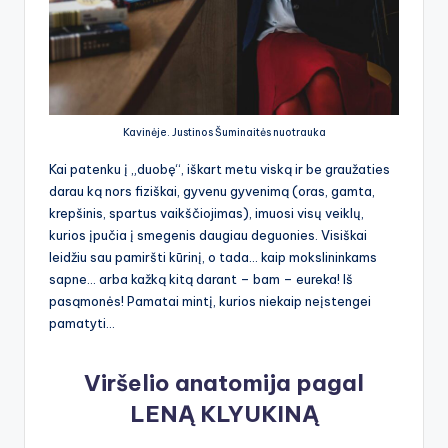
Kavinėje. Justinos Šuminaitės nuotrauka
Kai patenku į „duobę“, iškart metu viską ir be graužaties
darau ką nors fiziškai, gyvenu gyvenimą (oras, gamta,
krepšinis, spartus vaikščiojimas), imuosi visų veiklų,
kurios įpučia į smegenis daugiau deguonies. Visiškai
leidžiu sau pamiršti kūrinį, o tada… kaip mokslininkams
sapne… arba kažką kitą darant – bam – eureka! Iš
pasąmonės! Pamatai mintį, kurios niekaip neįstengei
pamatyti…
Viršelio anatomija pagal
LENĄ KLYUKINĄ