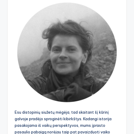
Esu distopinių siužetų mėgėja, tad skaitant šį kūrinį
galvoje pradėjo sproginėti kibirkštys. Kadangi istorija
pasakojama iš vaikų perspektyvos, mums įprasto
pasaulio pabaigą norėjau taip pat pavaizduoti vaiko