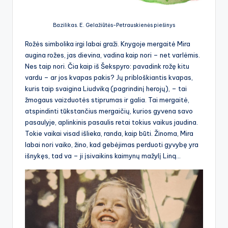
Bazilikas. E. Gelažiūtės-Petrauskienės piešinys
Rožės simbolika irgi labai graži. Knygoje mergaitė Mira
augina rožes, jas dievina, vadina kaip nori – net varlėmis.
Nes taip nori. Čia kaip iš Šekspyro: pavadink rožę kitu
vardu – ar jos kvapas pakis? Jų pribloškiantis kvapas,
kuris taip svaigina Liudviką (pagrindinį herojų), – tai
žmogaus vaizduotės stiprumas ir galia. Tai mergaitė,
atspindinti tūkstančius mergaičių, kurios gyvena savo
pasaulyje, aplinkinis pasaulis retai tokius vaikus jaudina.
Tokie vaikai visad išlieka, randa, kaip būti. Žinoma, Mira
labai nori vaiko, žino, kad gebėjimas perduoti gyvybę yra
išnykęs, tad va – ji įsivaikins kaimynų mažylį Liną…