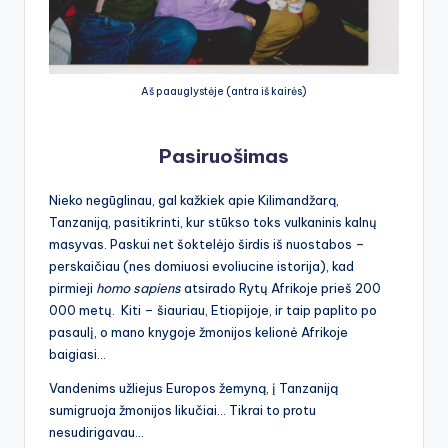
Aš paauglystėje (antra iš kairės)
Pasiruošimas
Nieko negūglinau, gal kažkiek apie Kilimandžarą,
Tanzaniją, pasitikrinti, kur stūkso toks vulkaninis kalnų
masyvas. Paskui net šoktelėjo širdis iš nuostabos –
perskaičiau (nes domiuosi evoliucine istorija), kad
pirmieji
homo sapiens
atsirado Rytų Afrikoje prieš 200
000 metų. Kiti – šiauriau, Etiopijoje, ir taip paplito po
pasaulį, o mano knygoje žmonijos kelionė Afrikoje
baigiasi…
Vandenims užliejus Europos žemyną, į Tanzaniją
sumigruoja žmonijos likučiai… Tikrai to protu
nesudirigavau…