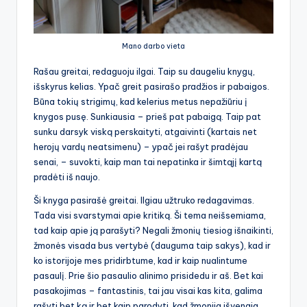
Mano darbo vieta
Rašau greitai, redaguoju ilgai. Taip su daugeliu knygų,
išskyrus kelias. Ypač greit pasirašo pradžios ir pabaigos.
Būna tokių strigimų, kad kelerius metus nepažiūriu į
knygos pusę. Sunkiausia – prieš pat pabaigą. Taip pat
sunku darsyk viską perskaityti, atgaivinti (kartais net
herojų vardų neatsimenu) – ypač jei rašyt pradėjau
senai, – suvokti, kaip man tai nepatinka ir šimtąjį kartą
pradėti iš naujo.
Ši knyga pasirašė greitai. Ilgiau užtruko redagavimas.
Tada visi svarstymai apie kritiką. Ši tema neišsemiama,
tad kaip apie ją parašyti? Negali žmonių tiesiog išnaikinti,
žmonės visada bus vertybė (dauguma taip sakys), kad ir
ko istorijoje mes pridirbtume, kad ir kaip nualintume
pasaulį. Prie šio pasaulio alinimo prisidedu ir aš. Bet kai
pasakojimas – fantastinis, tai jau visai kas kita, galima
rašyti bet ką ir bet kaip parodyti, kad žmonija išvengia