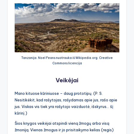
Tanzanija. Noel Feans nuotrauka iš Wikipedia.org. Creative
Commons licencija
Veikėjai
Mano kituose kūriniuose – daug prototipų. (P. S.
Nesitikėkit, kad rašytojas, rašydamas apie jus, rašo apie
jus. Viskas vis tiek yra rašytojo vaizduotė, išskyrus… šį
kūrinį.)
Šios knygos veikėjai atspindi vieną žmogų arba visą
žmoniją. Vienas žmogus ir jo prisitaikymo kelias (regis)