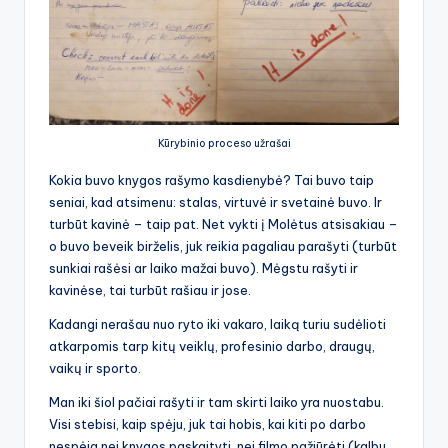
Kūrybinio proceso užrašai
Kokia buvo knygos rašymo kasdienybė? Tai buvo taip
seniai, kad atsimenu: stalas, virtuvė ir svetainė buvo. Ir
turbūt kavinė – taip pat. Net vykti į Molėtus atsisakiau –
o buvo beveik birželis, juk reikia pagaliau parašyti (turbūt
sunkiai rašėsi ar laiko mažai buvo). Mėgstu rašyti ir
kavinėse, tai turbūt rašiau ir jose.
Kadangi nerašau nuo ryto iki vakaro, laiką turiu sudėlioti
atkarpomis tarp kitų veiklų, profesinio darbo, draugų,
vaikų ir sporto.
Man iki šiol pačiai rašyti ir tam skirti laiko yra nuostabu.
Visi stebisi, kaip spėju, juk tai hobis, kai kiti po darbo
nespėja nei knygos paskaityti, nei filmo pažiūrėti (kalbu