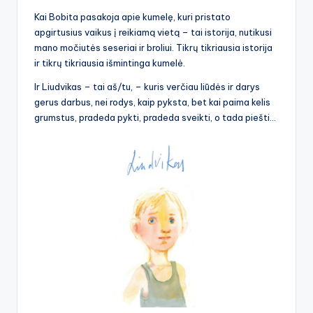
Kai Bobita pasakoja apie kumelę, kuri pristato
apgirtusius vaikus į reikiamą vietą – tai istorija, nutikusi
mano močiutės seseriai ir broliui. Tikrų tikriausia istorija
ir tikrų tikriausia išmintinga kumelė.
Ir Liudvikas – tai aš/tu, – kuris verčiau liūdės ir darys
gerus darbus, nei rodys, kaip pyksta, bet kai paima kelis
grumstus, pradeda pykti, pradeda sveikti, o tada piešti…