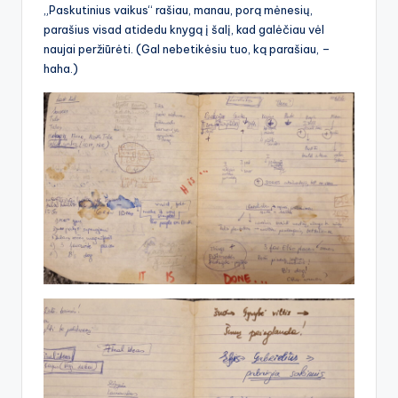
„Paskutinius vaikus“ rašiau, manau, porą mėnesių,
parašius visad atidedu knygą į šalį, kad galėčiau vėl
naujai peržiūrėti. (Gal nebetikėsiu tuo, ką parašiau, –
haha.)