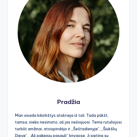
Pradžia
Man visada kibirkštys atskrieja iš toli. Tada pūkšt,
tamsa, nieko nesimato, aš jas nešiojuosi. Tema rutuliojosi
turbūt amžinai, atsispindėjo ir „Šeštadienyje“, „Šiukšlių
Dieve“, „Aš pakeisiu pasaulį“ knygose. Ji sietina su