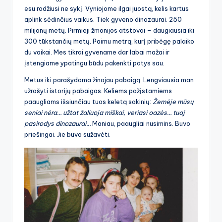
esu rodžiusi ne sykį. Vyniojome ilgai juostą, kelis kartus
aplink sėdinčius vaikus. Tiek gyveno dinozaurai. 250
milijonų metų. Pirmieji žmonijos atstovai – daugiausia iki
300 tūkstančių metų. Paimu metrą, kurį pribėgę palaiko
du vaikai. Mes tikrai gyvename dar labai mažai ir
įstengiame ypatingu būdu pakenkti patys sau.
Metus iki parašydama žinojau pabaigą. Lengviausia man
užrašyti istorijų pabaigas. Keliems pažįstamiems
paaugliams išsiunčiau tuos keletą sakinių:
Žemėje mūsų
seniai nėra… užtat žaliuoja miškai, veriasi oazės… tuoj
pasirodys dinozaurai…
Maniau, paaugliai nusimins. Buvo
priešingai. Jie buvo sužavėti.