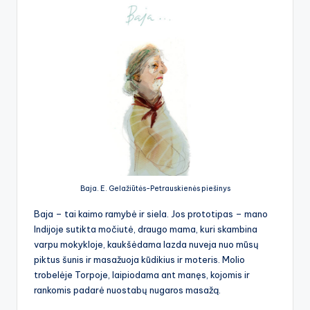
Baja. E. Gelažiūtės-Petrauskienės piešinys
Baja – tai kaimo ramybė ir siela. Jos prototipas – mano
Indijoje sutikta močiutė, draugo mama, kuri skambina
varpu mokykloje, kaukšėdama lazda nuveja nuo mūsų
piktus šunis ir masažuoja kūdikius ir moteris. Molio
trobelėje Torpoje, laipiodama ant manęs, kojomis ir
rankomis padarė nuostabų nugaros masažą.