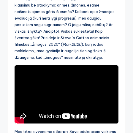
klausimu be atsakymo: ar mes, žmonės, esame
neišmatuojamas gėris iš esmės? Kalbant apie žmonijos
evoliuciją (kuri nėra lygi progresui), mes daugiau
pastatom negu sugriaunam? O jeigu mūsų nebūtų? Ar
viskas išnyktų? Anaiptol. Viskas suklestėtų! Kaip
šventvagiška! Prisidėjo ir Steve՚o Cuttso animacinis
filmukas „Žmogus 2020“ (
Man 2020
)
,
kurį rodau
mokiniams, jame gyvūnija ir augalija tiesiog šoka iš
džiaugsmo, kad „žmogaus“ nesimato jų akiratyje.
Mes tikrai gyvename atkarpą. Savo edukacijoje vaikams