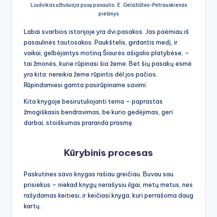
Liudvikas užtušuoja pusę pasaulio. E. Gelažiūtės-Petrauskienės
piešinys
Labai svarbios istorijoje yra dvi pasakos. Jas paėmiau iš
pasaulinės tautosakos. Paukštelis, girdantis medį, ir
vaikai, gelbėjantys motiną Šiaurės ašigalio platybėse, –
tai žmonės, kurie rūpinasi šia žeme. Bet šių pasakų esmė
yra kita: nereikia žeme rūpintis dėl jos pačios.
Rūpindamiesi gamta pasirūpiname savimi.
Kita knygoje besirutuliojanti tema – paprastas
žmogiškasis bendravimas, be kurio gedėjimas, geri
darbai, stoiškumas praranda prasmę.
Kūrybinis procesas
Paskutines savo knygas rašiau greičiau. Buvau sau
prisiekus – niekad knygų nerašysiu ilgai, metų metus, nes
rašydamas keitiesi, ir keičiasi knyga, kuri perrašoma daug
kartų.