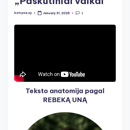
„Paskutiniai vaikai“
kotryna.zy
January 31, 2025
1
Posted
by
Teksto anatomija pagal
REBEKĄ UNĄ