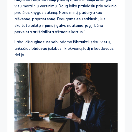
visų moralinių vertinimų. Daug laiko praleidžiu prie sakinio,
prie šios knygos sakinių. Noriu mintį padaryti kuo
aiškesnę, paprastesnę. Draugams esu sakiusi: „Jūs
skaitote eilutę ir jums į galvą neateina, jog ji būna
perkeista ar išdailinta aštuonis kartus.“
Labai džiaugiuosi nebebijodama išbraukti ištisų vietų,
anksčiau būdavau įsikibus į kiekvieną žodį ir kaudavausi
dėl jo.