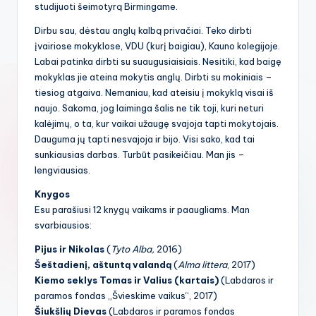
studijuoti šeimotyrą Birmingame.
Dirbu sau, dėstau anglų kalbą privačiai. Teko dirbti
įvairiose mokyklose, VDU (kurį baigiau), Kauno kolegijoje.
Labai patinka dirbti su suaugusiaisiais. Nesitiki, kad baigę
mokyklas jie ateina mokytis anglų. Dirbti su mokiniais –
tiesiog atgaiva. Nemaniau, kad ateisiu į mokyklą visai iš
naujo. Sakoma, jog laiminga šalis ne tik toji, kuri neturi
kalėjimų, o ta, kur vaikai užaugę svajoja tapti mokytojais.
Dauguma jų tapti nesvajoja ir bijo. Visi sako, kad tai
sunkiausias darbas. Turbūt pasikeičiau. Man jis –
lengviausias.
Knygos
Esu parašiusi 12 knygų vaikams ir paaugliams. Man
svarbiausios:
Pijus ir Nikolas
(
Tyto Alba,
2016)
Šeštadienį, aštuntą valandą
(
Alma littera
, 2017)
Kiemo seklys Tomas ir Valius (kartais)
(Labdaros ir
paramos fondas „Švieskime vaikus“, 2017)
Šiukšlių Dievas
(Labdaros ir paramos fondas