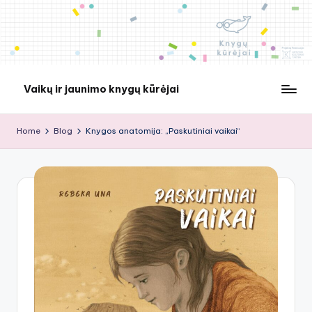
Skip
to
content
Vaikų ir jaunimo knygų kūrėjai
Home
Blog
Knygos anatomija: „Paskutiniai vaikai“