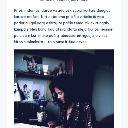
Prieš imdamasi darbo visada eskizuoju, kartais daugiau,
kartais mažiau, bet dirbdama prie šio viršelio iš viso
padariau gal porą eskizų ta pačia tema, tik skirtingais
kampais. Nes būna, kad atsiranda ta idėja, kurios nesinori
paleisti ir kuri mane pačią labiausiai intriguoja, o visos
kitos nublanksta – taip buvo ir šiuo atveju.