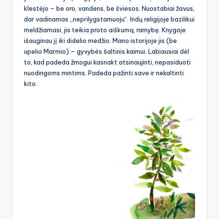
klestėjo – be oro, vandens, be šviesos. Nuostabiai žavus,
dar vadinamas „neprilygstamuoju“. Indų religijoje bazilikui
meldžiamasi, jis teikia proto aiškumą, ramybę. Knygoje
išauginau jį iki didelio medžio. Mano istorijoje jis (be
upelio Marmio) – gyvybės šaltinis kaimui. Labiausiai dėl
to, kad padeda žmogui kasnakt atsinaujinti, nepasiduoti
nuodingoms mintims. Padeda pažinti save ir nekaltinti
kito.