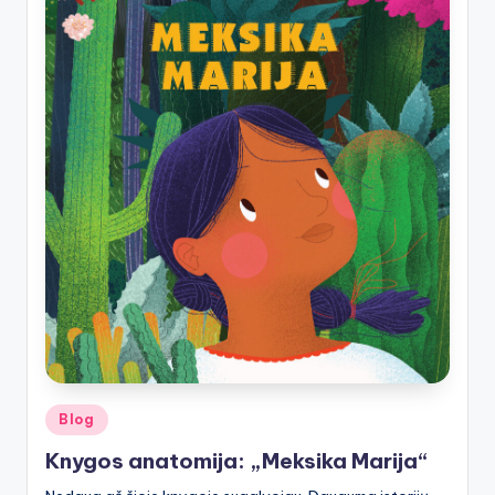
Posted
Blog
in
Knygos anatomija: „Meksika Marija“