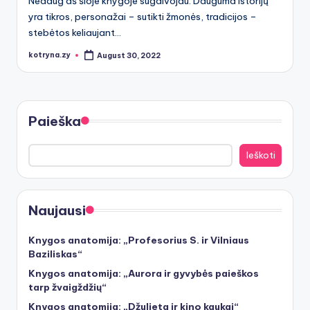
Nedaug aš šioje knygoje sugalvojau. Dauguma istorijų
yra tikros, personažai – sutikti žmonės, tradicijos –
stebėtos keliaujant...
kotryna.zy
August 30, 2022
Posted
by
Paieška
Ieškoti
Naujausi
Knygos anatomija: „Profesorius S. ir Vilniaus
Baziliskas“
Knygos anatomija: „Aurora ir gyvybės paieškos
tarp žvaigždžių“
Knygos anatomija: „Džuljeta ir kino kaukai“