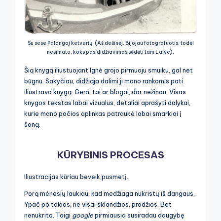
Su sese Palangoj ketverių. (Aš dešinėj. Bijojau fotografuotis, todėl
nesimato, koks pasididžiavimas sėdėti tam Laive).
Šią knygą iliustuojant Ignė grojo pirmuoju smuiku, gal net
būgnu. Sakyčiau, didžiąja dalimi ji mano rankomis pati
iliustravo knygą. Gerai tai ar blogai, dar nežinau. Visas
knygos tekstas labai vizualus, detaliai aprašyti dalykai,
kurie mano pačios aplinkas patraukė labai smarkiai į
šoną.
KŪRYBINIS PROCESAS
Iliustracijas kūriau beveik pusmetį.
Porą mėnesių laukiau, kad medžiaga nukristų iš dangaus.
Ypač po tokios, ne visai sklandžios, pradžios. Bet
nenukrito. Taigi
google
pirmiausia susiradau daugybę