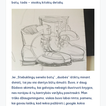
batų, tada – visokių kitokių detalių.
Jei „Stebuklingų senelio batų“ „duobės“ ištiktų minant
dviratį, tai jau visi dantys būtų išmušti. Buvo, ir daug.
Būdavo akimirkų, kai galvojau nebaigti iliustruoti knygos,
nes norėjau iš tų kantrybės varžybų pasitraukti. Man
trūko džiaugsmingumo, viskas buvo labai rimta, pamenu,
kai gavau laišką, kad reikia pažiūrėti į
google
, kokia