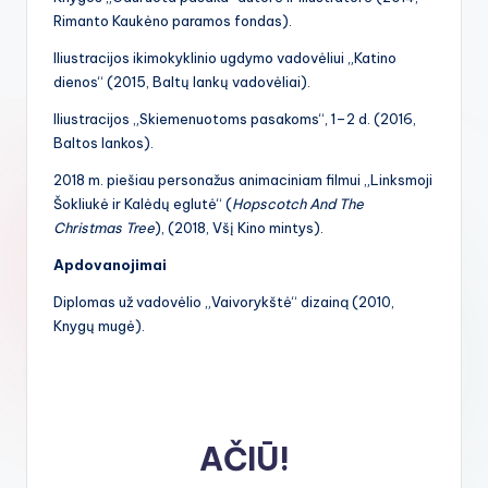
Rimanto Kaukėno paramos fondas).
Iliustracijos ikimokyklinio ugdymo vadovėliui „Katino
dienos“ (2015, Baltų lankų vadovėliai).
Iliustracijos „Skiemenuotoms pasakoms“, 1–2 d. (2016,
Baltos lankos).
2018 m. piešiau personažus animaciniam filmui „Linksmoji
Šokliukė ir Kalėdų eglutė“ (
Hopscotch And The
Christmas Tree
), (2018, Všį Kino mintys).
Apdovanojimai
Diplomas už vadovėlio „Vaivorykštė“ dizainą (2010,
Knygų mugė).
AČIŪ!