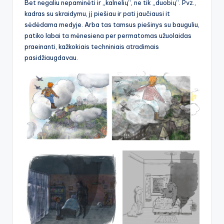
Bet negaliu nepaminėti ir „kalnelių“, ne tik „duobių“. Pvz.,
kadras su skraidymu, jį piešiau ir pati jaučiausi it
sėdėdama medyje. Arba tas tamsus piešinys su bauguliu,
patiko labai ta mėnesiena per permatomas užuolaidas
praeinanti, kažkokiais techniniais atradimais
pasidžiaugdavau.