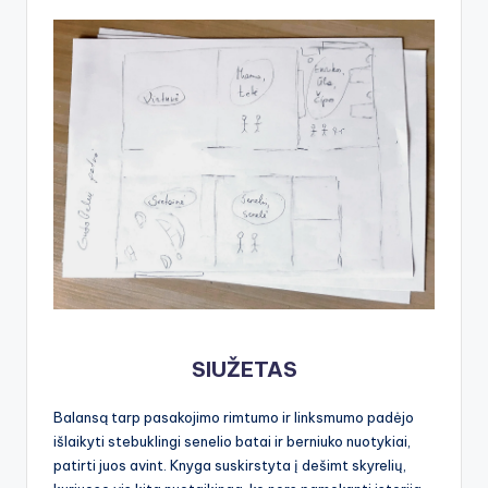
SIUŽETAS
Balansą tarp pasakojimo rimtumo ir linksmumo padėjo
išlaikyti stebuklingi senelio batai ir berniuko nuotykiai,
patirti juos avint. Knyga suskirstyta į dešimt skyrelių,