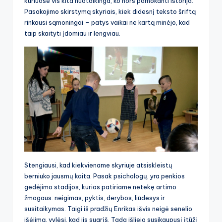
kuriuose vis kita nuotaikinga, ko nors pamokanti istorija.
Pasakojimo skirstymą skyriais, kiek didesnį teksto šriftą
rinkausi sąmoningai – patys vaikai ne kartą minėjo, kad
taip skaityti įdomiau ir lengviau.
Stengiausi, kad kiekviename skyriuje atsiskleistų
berniuko jausmų kaita. Pasak psichologų, yra penkios
gedėjimo stadijos, kurias patiriame netekę artimo
žmogaus: neigimas, pyktis, derybos, liūdesys ir
susitaikymas. Taigi iš pradžių Enrikas išvis neigė senelio
išėjimą, vylėsi, kad jis sugrįš. Tada išliejo susikaupusį įtūžį