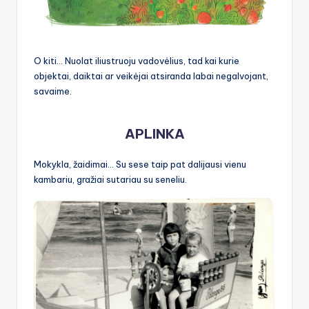
O kiti… Nuolat iliustruoju vadovėlius, tad kai kurie
objektai, daiktai ar veikėjai atsiranda labai negalvojant,
savaime.
APLINKA
Mokykla, žaidimai… Su sese taip pat dalijausi vienu
kambariu, gražiai sutariau su seneliu.