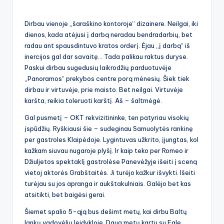
Dirbau vienoje „šaraškino kontoroje“ dizainere. Neilgai, iki
dienos, kada atėjusi į darbą neradau bendradarbių, bet
radau ant spausdintuvo kratos orderį. Ėjau „į darbą“ iš
inercijos gal dar savaitę… Tada palikau raktus duryse.
Paskui dirbau sugedusių laikrodžių parduotuvėje
„Panoramos“ prekybos centre porą mėnesių. Šiek tiek
dirbau ir virtuvėje, prie maisto. Bet neilgai. Virtuvėje
karšta, reikia toleruoti karštį. Aš – šaltmėgė.
Gal pusmetį – OKT rekvizitininke, ten patyriau visokių
įspūdžių. Ryškiausi šie – sudeginau Samuolytės rankinę
per gastroles Klaipėdoje. Lygintuvas užkrito, įjungtas, kol
kažkam siuvau nugaroje plyšį. Ir kaip teko per Romeo ir
Džiuljetos spektaklį gastrolėse Panevėžyje išeiti į sceną
vietoj aktorės Grabštaitės. Ji turėjo kažkur išvykti. Išeiti
turėjau su jos apranga ir aukštakulniais. Galėjo bet kas
atsitikti, bet baigėsi gerai.
Šiemet spalio 5-ąją bus dešimt metų, kai dirbu Baltų
lankų vadovėlių leidykloje. Daug metų kartu su Egle