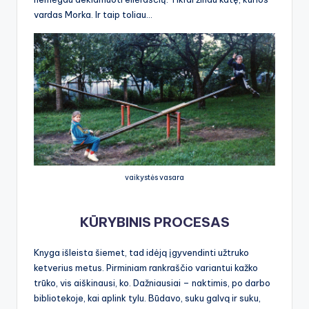
vardas Morka. Ir taip toliau…
vaikystės vasara
KŪRYBINIS PROCESAS
Knyga išleista šiemet, tad idėją įgyvendinti užtruko
ketverius metus. Pirminiam rankraščio variantui kažko
trūko, vis aiškinausi, ko. Dažniausiai – naktimis, po darbo
bibliotekoje, kai aplink tylu. Būdavo, suku galvą ir suku,