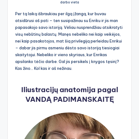
darbo vieta
Per tą laiką išbraukiau per ilgą įžangą, kur buvau
atsidūrusi aš pati – ten susipažinau su Enriku ir jis man
papasakojo savo istoriją. Vėliau nusprendžiau atsikratyti
visų nebūtinų balastų. Manęs nebeliko nei kaip veikėjos,
nei kaip pasakotojos, mat šią privilegiją perleidau Enrikui
– dabar jis pirmu asmeniu dėsto savo istoriją tiesiogiai
skaitytojui. Nebeliko ir vieno skyriaus, kur Enrikas
apsilanko tėčio darbe. Gal jis persikels į knygos tęsinį?
Kas žino… Kol kas ir aš nežinau.
Iliustracijų anatomija pagal
VANDĄ PADIMANSKAITĘ