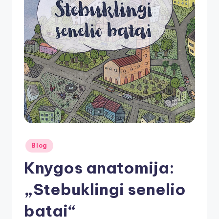
Posted
Blog
in
Knygos anatomija:
„Stebuklingi senelio
batai“