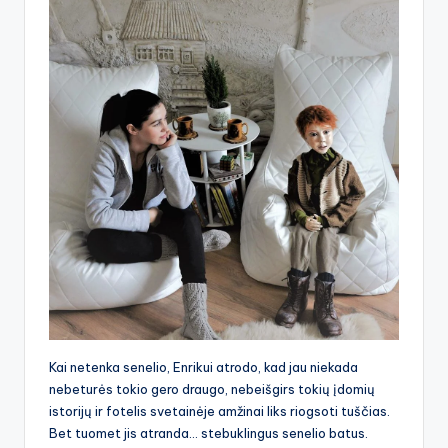
Kai netenka senelio, Enrikui atrodo, kad jau niekada
nebeturės tokio gero draugo, nebeišgirs tokių įdomių
istorijų ir fotelis svetainėje amžinai liks riogsoti tuščias.
Bet tuomet jis atranda… stebuklingus senelio batus.