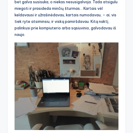
bet galva susisuka, o niekas nesusigalvoja. Tada atsigulu
miegoti ir prasideda minčių šturmas… Kartais vėl
keldavausi ir užrašinėdavau, kartais numodavau, – ai, vis
tiek ryte atsiminsiu, ir viską pamiršdavau. Kitą naktį,
palinkusi prie kompiuterio arba sąsiuvinio, galvodavau iš
naujo.