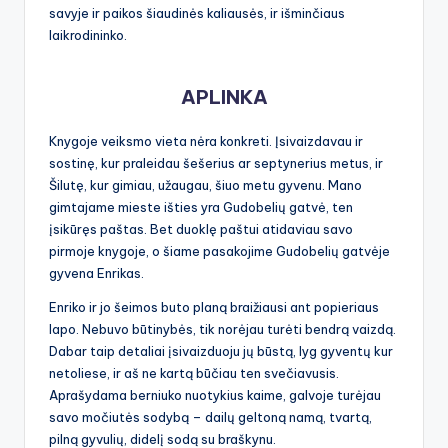
savyje ir paikos šiaudinės kaliausės, ir išminčiaus
laikrodininko.
APLINKA
Knygoje veiksmo vieta nėra konkreti. Įsivaizdavau ir
sostinę, kur praleidau šešerius ar septynerius metus, ir
Šilutę, kur gimiau, užaugau, šiuo metu gyvenu. Mano
gimtajame mieste išties yra Gudobelių gatvė, ten
įsikūręs paštas. Bet duoklę paštui atidaviau savo
pirmoje knygoje, o šiame pasakojime Gudobelių gatvėje
gyvena Enrikas.
Enriko ir jo šeimos buto planą braižiausi ant popieriaus
lapo. Nebuvo būtinybės, tik norėjau turėti bendrą vaizdą.
Dabar taip detaliai įsivaizduoju jų būstą, lyg gyventų kur
netoliese, ir aš ne kartą būčiau ten svečiavusis.
Aprašydama berniuko nuotykius kaime, galvoje turėjau
savo močiutės sodybą – dailų geltoną namą, tvartą,
pilną gyvulių, didelį sodą su braškynu.