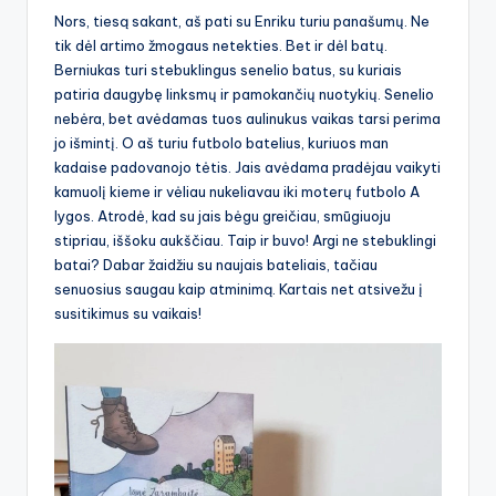
Nors, tiesą sakant, aš pati su Enriku turiu panašumų. Ne
tik dėl artimo žmogaus netekties. Bet ir dėl batų.
Berniukas turi stebuklingus senelio batus, su kuriais
patiria daugybę linksmų ir pamokančių nuotykių. Senelio
nebėra, bet avėdamas tuos aulinukus vaikas tarsi perima
jo išmintį. O aš turiu futbolo batelius, kuriuos man
kadaise padovanojo tėtis. Jais avėdama pradėjau vaikyti
kamuolį kieme ir vėliau nukeliavau iki moterų futbolo A
lygos. Atrodė, kad su jais bėgu greičiau, smūgiuoju
stipriau, iššoku aukščiau. Taip ir buvo! Argi ne stebuklingi
batai? Dabar žaidžiu su naujais bateliais, tačiau
senuosius saugau kaip atminimą. Kartais net atsivežu į
susitikimus su vaikais!