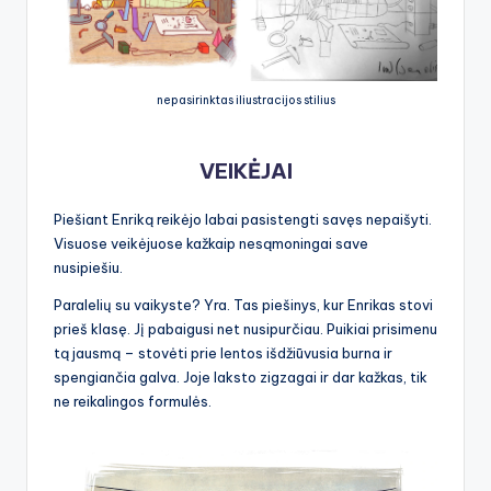
nepasirinktas iliustracijos stilius
VEIKĖJAI
Piešiant Enriką reikėjo labai pasistengti savęs nepaišyti.
Visuose veikėjuose kažkaip nesąmoningai save
nusipiešiu.
Paralelių su vaikyste? Yra. Tas piešinys, kur Enrikas stovi
prieš klasę. Jį pabaigusi net nusipurčiau. Puikiai prisimenu
tą jausmą – stovėti prie lentos išdžiūvusia burna ir
spengiančia galva. Joje laksto zigzagai ir dar kažkas, tik
ne reikalingos formulės.