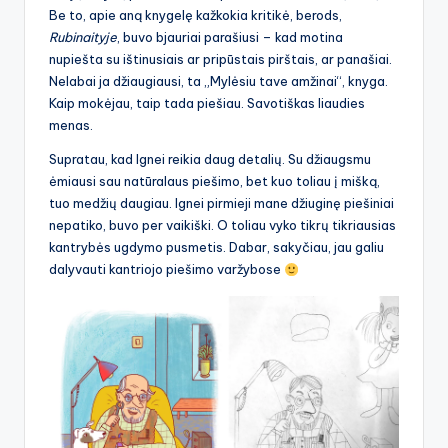
Be to, apie aną knygelę kažkokia kritikė, berods,
Rubinaityje
, buvo bjauriai parašiusi – kad motina
nupiešta su ištinusiais ar pripūstais pirštais, ar panašiai.
Nelabai ja džiaugiausi, ta „Mylėsiu tave amžinai“, knyga.
Kaip mokėjau, taip tada piešiau. Savotiškas liaudies
menas.
Supratau, kad Ignei reikia daug detalių. Su džiaugsmu
ėmiausi sau natūralaus piešimo, bet kuo toliau į mišką,
tuo medžių daugiau. Ignei pirmieji mane džiuginę piešiniai
nepatiko, buvo per vaikiški. O toliau vyko tikrų tikriausias
kantrybės ugdymo pusmetis. Dabar, sakyčiau, jau galiu
dalyvauti kantriojo piešimo varžybose