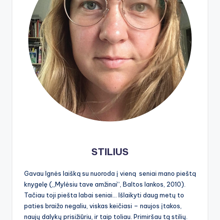
STILIUS
Gavau Ignės laišką su nuoroda į vieną seniai mano pieštą
knygelę („Mylėsiu tave amžinai“, Baltos lankos, 2010).
Tačiau toji piešta labai seniai… Išlaikyti daug metų to
paties braižo negaliu, viskas keičiasi – naujos įtakos,
naujų dalykų prisižiūriu, ir taip toliau. Primiršau tą stilių.