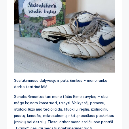
Susitikimuose dalyvauja ir pats Enrikas – mano rankų
darbo teatrinė lėlė.
Senelis Rimantas turi mano tėčio Rimo savybių – abu
mėgo ką nors konstruoti, taisyti. Vaikystėj, pamenu,
stalčiai lūžo nuo tėčio laidų, lituoklių, replių, izoliacinių
juostų, kniedžių, mikroschemų ir kitų neaiškios paskirties
įrankių bei detalių. Tiesa, dabar mano stalčiuose panaši
„tvarka“, nes irgi mėgstu paeksperimentuoti…