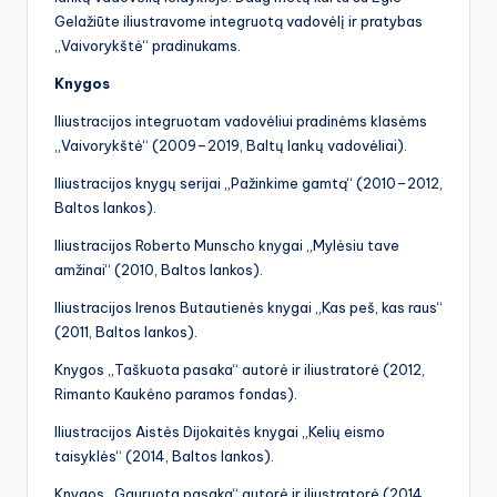
Gelažiūte iliustravome integruotą vadovėlį ir pratybas
„Vaivorykštė“ pradinukams.
Knygos
Iliustracijos integruotam vadovėliui pradinėms klasėms
„Vaivorykštė“ (2009–2019, Baltų lankų vadovėliai).
Iliustracijos knygų serijai „Pažinkime gamtą“ (2010–2012,
Baltos lankos).
Iliustracijos Roberto Munscho knygai „Mylėsiu tave
amžinai“ (2010, Baltos lankos).
Iliustracijos Irenos Butautienės knygai „Kas peš, kas raus“
(2011, Baltos lankos).
Knygos „Taškuota pasaka“ autorė ir iliustratorė (2012,
Rimanto Kaukėno paramos fondas).
Iliustracijos Aistės Dijokaitės knygai „Kelių eismo
taisyklės“ (2014, Baltos lankos).
Knygos „Gauruota pasaka“ autorė ir iliustratorė (2014,