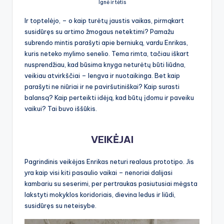
Ignė ir tėtis
Ir toptelėjo, – o kaip turėtų jaustis vaikas, pirmąkart
susidūręs su artimo žmogaus netektimi? Pamažu
subrendo mintis parašyti apie berniuką, vardu Enrikas,
kuris neteko mylimo senelio. Tema rimta, tačiau iškart
nusprendžiau, kad būsima knyga neturėtų būti liūdna,
veikiau atvirkščiai – lengva ir nuotaikinga. Bet kaip
parašyti ne niūriai ir ne paviršutiniškai? Kaip surasti
balansą? Kaip perteikti idėją, kad būtų įdomu ir paveiku
vaikui? Tai buvo iššūkis.
VEIKĖJAI
Pagrindinis veikėjas Enrikas neturi realaus prototipo. Jis
yra kaip visi kiti pasaulio vaikai – nenoriai dalijasi
kambariu su seserimi, per pertraukas pasiutusiai mėgsta
lakstyti mokyklos koridoriais, dievina ledus ir liūdi,
susidūręs su neteisybe.