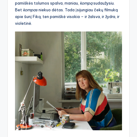
pamiškės tolumos spalva, maniau,
kompą
sudaužysiu.
Bet
kompas
niekuo dėtas. Tada įsijungiau čekų filmuką
apie šunį Fiką, ten pamiškė visokia – ir žalsva, ir žydra, ir
violetinė.