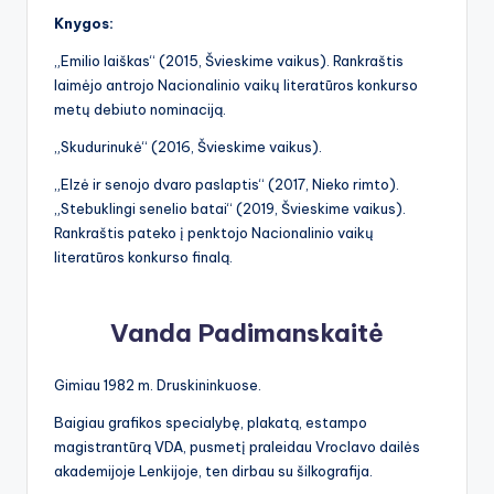
Knygos:
„Emilio laiškas“ (2015, Švieskime vaikus). Rankraštis
laimėjo antrojo Nacionalinio vaikų literatūros konkurso
metų debiuto nominaciją.
„Skudurinukė“ (2016, Švieskime vaikus).
„Elzė ir senojo dvaro paslaptis“ (2017, Nieko rimto).
„Stebuklingi senelio batai“ (2019, Švieskime vaikus).
Rankraštis pateko į penktojo Nacionalinio vaikų
literatūros konkurso finalą.
Vanda Padimanskaitė
Gimiau 1982 m. Druskininkuose.
Baigiau grafikos specialybę, plakatą, estampo
magistrantūrą VDA, pusmetį praleidau Vroclavo dailės
akademijoje Lenkijoje, ten dirbau su šilkografija.