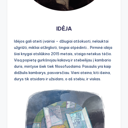
IDĖJA
Idėjos gali ateiti įvairiai – džiugiai atšokuoti, nelauktai
užgriūti, mikliai atžirglioti, tingiai atpėdinti… Pirminė idėja
šiai knygai atsliūkino 2015 metais, staiga netekus tėčio.
Visą popietę gurkšnojau kakavą ir stebeilijau į kambario
duris, mintyse šiek tiek filosofuodama. Pasaulis yra kaip
didžiulis kambarys, pasvarsčiau. Vieni ateina, kiti išeina,
durys tik atsidaro ir užsidaro, o aš stebiu, ir viskas.