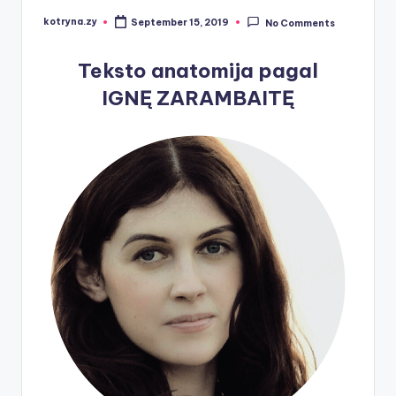
kotryna.zy
September 15, 2019
No Comments
Posted
by
Teksto anatomija pagal
IGNĘ ZARAMBAITĘ