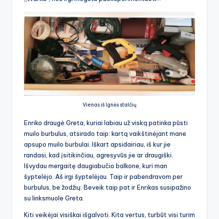
Vienas iš Ignės stalčių
Enriko draugė Greta, kuriai labiau už viską patinka pūsti
muilo burbulus, atsirado taip: kartą vaikštinėjant mane
apsupo muilo burbulai. Iškart apsidairiau, iš kur jie
randasi, kad įsitikinčiau, agresyvūs jie ar draugiški.
Išvydau mergaitę daugiabučio balkone, kuri man
šyptelėjo. Aš irgi šyptelėjau. Taip ir pabendravom per
burbulus, be žodžių. Beveik taip pat ir Enrikas susipažino
su linksmuole Greta.
Kiti veikėjai visiškai išgalvoti. Kita vertus, turbūt visi turim