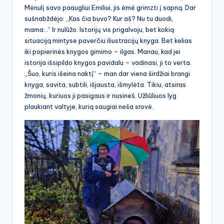
Mėnulį savo paaugliui Emiliui, jis ėmė grimzti į sapną. Dar
sušnabždėjo: „Kas čia buvo? Kur aš? Nu tu duodi,
mama…“ Ir nulūžo. Istorijų vis prigalvoju, bet kokią
situaciją mintyse paverčiu iliustracijų knyga. Bet kelias
iki popierinės knygos gimimo – ilgas. Manau, kad jei
istorija išsipildo knygos pavidalu – vadinasi, ji to verta.
„Šuo, kuris išeina naktį“ – man dar viena širdžiai brangi
knyga, savita, subtili, išjausta, išmylėta. Tikiu, atsiras
žmonių, kuriuos ji pasigaus ir nusineš. Užliūliuos lyg
plaukiant valtyje, kurią saugiai neša srovė.