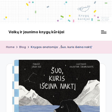
Skip
to
content
Vaikų ir jaunimo knygų kūrėjai
Home
Blog
Knygos anatomija: „Šuo, kuris išeina naktį“