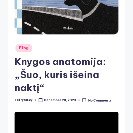
Posted
Blog
in
Knygos anatomija:
„Šuo, kuris išeina
naktį“
kotryna.zy
December 28, 2023
No Comments
Posted
by