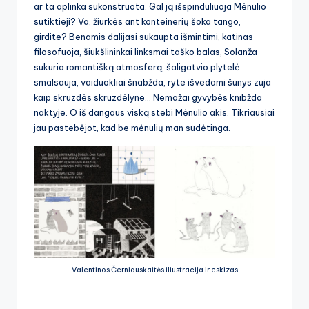
ar ta aplinka sukonstruota. Gal ją išspinduliuoja Mėnulio
sutiktieji? Va, žiurkės ant konteinerių šoka tango,
girdite? Benamis dalijasi sukaupta išmintimi, katinas
filosofuoja, šiukšlininkai linksmai taško balas, Solanža
sukuria romantišką atmosferą, šaligatvio plytelė
smalsauja, vaiduokliai šnabžda, ryte išvedami šunys zuja
kaip skruzdės skruzdėlyne… Nemažai gyvybės knibžda
naktyje. O iš dangaus viską stebi Mėnulio akis. Tikriausiai
jau pastebėjot, kad be mėnulių man sudėtinga.
Valentinos Černiauskaitės iliustracija ir eskizas