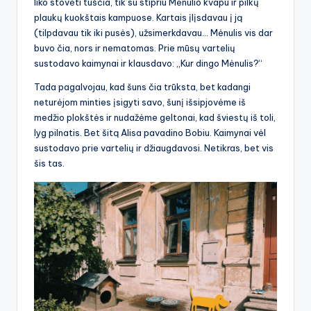
liko stovėti tuščia, tik su stipriu Mėnulio kvapu ir pilkų
plaukų kuokštais kampuose. Kartais įlįsdavau į ją
(tilpdavau tik iki pusės), užsimerkdavau… Mėnulis vis dar
buvo čia, nors ir nematomas. Prie mūsų vartelių
sustodavo kaimynai ir klausdavo: „Kur dingo Mėnulis?“
Tada pagalvojau, kad šuns čia trūksta, bet kadangi
neturėjom minties įsigyti savo, šunį išsipjovėme iš
medžio plokštės ir nudažėme geltonai, kad šviestų iš toli,
lyg pilnatis. Bet šitą Alisa pavadino Bobiu. Kaimynai vėl
sustodavo prie vartelių ir džiaugdavosi. Netikras, bet vis
šis tas.