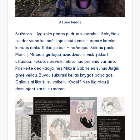
Aš prie būdos
Siužetas – lyg koks ponas pudruotu peruku… Sakyčiau,
tai dar viena kelionė. Joje susitikimai – pabirę karoliai,
kuriuos renku. Kokie jie bus – nežinojau. Sekiau paskui
Mėnulį. Mačiau, girdėjau, užuodžiau, ir viską iškart
užrašiau. Tekstas beveik nekito nuo pirminio varianto.
Pasikeitė dedikacija, nes Miko ir Gabrielės sūnus Jurgis
gimė vėliau. Buvau sukūrusi kelias knygos pabaigas.
Galiausiai liko ši, su vaikeliu. Kodėl? Nes išgirdau jį
dainuojant kartu su mama.