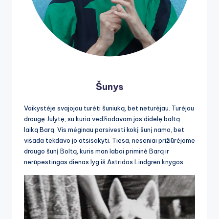
Šunys
Vaikystėje svajojau turėti šuniuką, bet neturėjau. Turėjau
draugę Julytę, su kuria vedžiodavom jos didelę baltą
laiką Barą. Vis mėginau parsivesti kokį šunį namo, bet
visada tekdavo jo atsisakyti. Tiesa, neseniai prižiūrėjome
draugo šunį Boltą, kuris man labai priminė Barą ir
nerūpestingas dienas lyg iš Astridos Lindgren knygos.