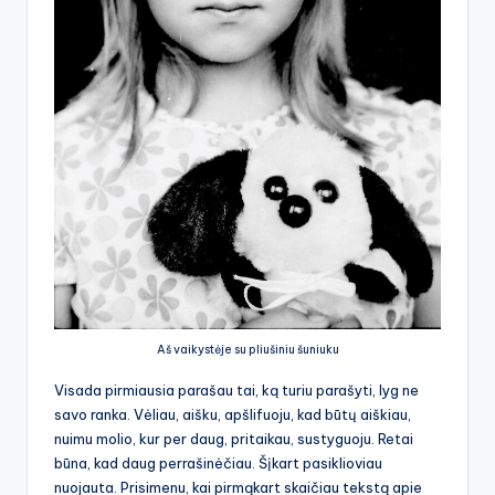
Aš vaikystėje su pliušiniu šuniuku
Visada pirmiausia parašau tai, ką turiu parašyti, lyg ne
savo ranka. Vėliau, aišku, apšlifuoju, kad būtų aiškiau,
nuimu molio, kur per daug, pritaikau, sustyguoju. Retai
būna, kad daug perrašinėčiau. Šįkart pasiklioviau
nuojauta. Prisimenu, kai pirmąkart skaičiau tekstą apie