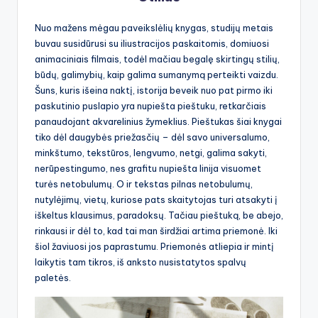
Nuo mažens mėgau paveikslėlių knygas, studijų metais
buvau susidūrusi su iliustracijos paskaitomis, domiuosi
animaciniais filmais, todėl mačiau begalę skirtingų stilių,
būdų, galimybių, kaip galima sumanymą perteikti vaizdu.
Šuns, kuris išeina naktį, istorija beveik nuo pat pirmo iki
paskutinio puslapio yra nupiešta pieštuku, retkarčiais
panaudojant akvarelinius žymeklius. Pieštukas šiai knygai
tiko dėl daugybės priežasčių – dėl savo universalumo,
minkštumo, tekstūros, lengvumo, netgi, galima sakyti,
nerūpestingumo, nes grafitu nupiešta linija visuomet
turės netobulumų. O ir tekstas pilnas netobulumų,
nutylėjimų, vietų, kuriose pats skaitytojas turi atsakyti į
iškeltus klausimus, paradoksų. Tačiau pieštuką, be abejo,
rinkausi ir dėl to, kad tai man širdžiai artima priemonė. Iki
šiol žaviuosi jos paprastumu. Priemonės atliepia ir mintį
laikytis tam tikros, iš anksto nusistatytos spalvų
paletės.