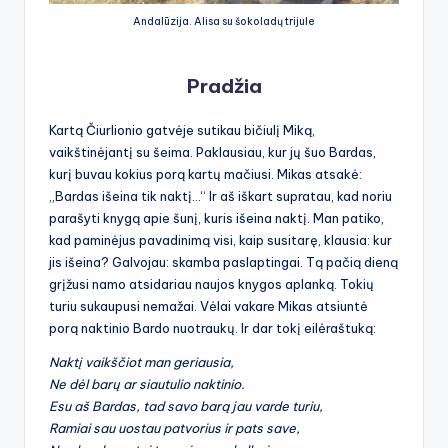
Andalūzija. Alisa su šokoladų trijule
Pradžia
Kartą Čiurlionio gatvėje sutikau bičiulį Miką,
vaikštinėjantį su šeima. Paklausiau, kur jų šuo Bardas,
kurį buvau kokius porą kartų mačiusi. Mikas atsakė:
„Bardas išeina tik naktį…“ Ir aš iškart supratau, kad noriu
parašyti knygą apie šunį, kuris išeina naktį. Man patiko,
kad paminėjus pavadinimą visi, kaip susitarę, klausia: kur
jis išeina? Galvojau: skamba paslaptingai. Tą pačią dieną
grįžusi namo atsidariau naujos knygos aplanką. Tokių
turiu sukaupusi nemažai. Vėlai vakare Mikas atsiuntė
porą naktinio Bardo nuotraukų. Ir dar tokį eilėraštuką:
Naktį vaikščiot man geriausia,
Ne dėl barų ar siautulio naktinio.
Esu aš Bardas, tad savo barą jau varde turiu,
Ramiai sau uostau patvorius ir pats save,