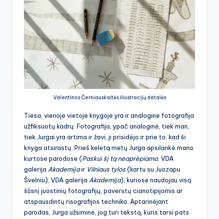
Valentinos Černiauskaitės iliustracijų detalės
Tiesa, vienoje vietoje knygoje yra ir analogine fotografija
užfiksuotų kadrų. Fotografija, ypač analoginė, tiek man,
tiek Jurgai yra artima ir žavi, ji prisidėjo ir prie to, kad ši
knyga atsirastų. Prieš keletą metų Jurga apsilankė mano
kurtose parodose (
Paskui šį tą neaprėpiamo
, VDA
galerija
Akademija
ir
Vilniaus tylos
(kartu su Juozapu
Švelniu), VDA galerija
Akademija
), kuriose naudojau visą
šūsnį juostinių fotografijų, paverstų cianotipijomis ar
atspausdintų risografijos technika. Aptarinėjant
parodas, Jurga užsiminė, jog turi tekstą, kuris tarsi pats