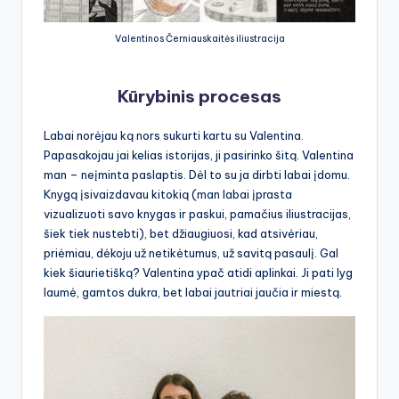
Valentinos Černiauskaitės iliustracija
Kūrybinis procesas
Labai norėjau ką nors sukurti kartu su Valentina.
Papasakojau jai kelias istorijas, ji pasirinko šitą. Valentina
man – neįminta paslaptis. Dėl to su ja dirbti labai įdomu.
Knygą įsivaizdavau kitokią (man labai įprasta
vizualizuoti savo knygas ir paskui, pamačius iliustracijas,
šiek tiek nustebti), bet džiaugiuosi, kad atsivėriau,
priėmiau, dėkoju už netikėtumus, už savitą pasaulį. Gal
kiek šiaurietišką? Valentina ypač atidi aplinkai. Ji pati lyg
laumė, gamtos dukra, bet labai jautriai jaučia ir miestą.