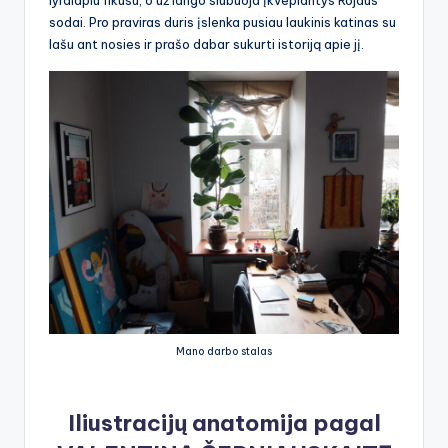
lyralapiu fikusu, o už lango siūbuoja įkvepiantys Rojaus
sodai. Pro praviras duris įslenka pusiau laukinis katinas su
lašu ant nosies ir prašo dabar sukurti istoriją apie jį.
Mano darbo stalas
Iliustracijų anatomija pagal