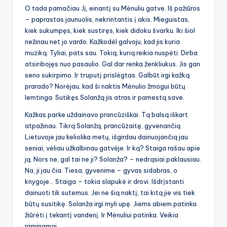
O tada pamačiau Jį, einantį su Mėnuliu gatve. Iš pažiūros
– paprastas jaunuolis, nekrintantis į akis. Mieguistas,
kiek sukumpęs, kiek sustiręs, kiek didoku švarku. Iki šiol
nežinau net jo vardo. Kažkodėl galvoju, kad jis kuria
muziką. Tyliai, pats sau. Tokią, kurią reikia nuspėti. Dirba
atsiribojęs nuo pasaulio. Gal dar renka ženkliukus. Jis gan
seno sukirpimo. Ir truputį prislėgtas. Galbūt irgi kažką
prarado? Norėjau, kad ši naktis Mėnulio žmogui būtų
lemtinga. Sutikęs Solanžą jis atras ir pamestą save.
Kažkas parke uždainavo prancūziškai. Tą balsą iškart
atpažinau. Tikrą Solanžą, prancūzaitę, gyvenančią
Lietuvoje jau keliolika metų, išgirdau dainuojančią jau
seniai, vėliau užkalbinau gatvėje. Ir ką? Staiga rašau apie
ją. Nors ne, gal tai ne ji? Solanža? – nedrąsiai paklausiau.
Na, ji jau čia. Tiesa, gyvenime – gyvas sidabras, o
knygoje… Staiga – tokia slapukė ir drovi. Išdrįstanti
dainuoti tik sutemus. Jei ne šią naktį, tai kitą jie vis tiek
būtų susitikę. Solanža irgi myli upę. Jiems abiem patinka
žiūrėti į tekantį vandenį. Ir Mėnuliui patinka. Veikia
raminamai.