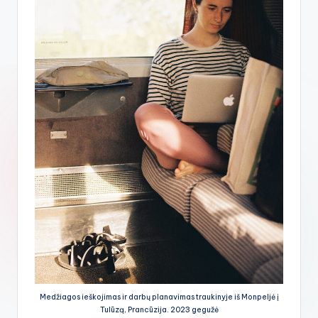
Medžiagos ieškojimas ir darbų planavimas traukinyje iš Monpeljė į
Tulūzą, Prancūzija. 2023 gegužė