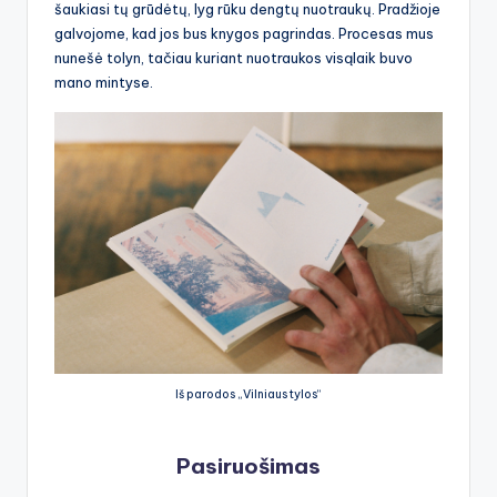
šaukiasi tų grūdėtų, lyg rūku dengtų nuotraukų. Pradžioje
galvojome, kad jos bus knygos pagrindas. Procesas mus
nunešė tolyn, tačiau kuriant nuotraukos visąlaik buvo
mano mintyse.
Iš parodos „Vilniaus tylos“
Pasiruošimas