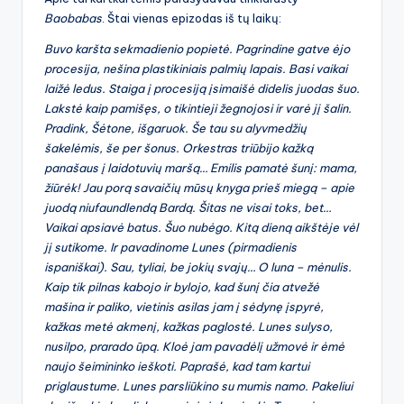
Baobabas
. Štai vienas epizodas iš tų laikų:
Buvo karšta sekmadienio popietė. Pagrindine gatve ėjo
procesija, nešina plastikiniais palmių lapais. Basi vaikai
laižė ledus. Staiga į procesiją įsimaišė didelis juodas šuo.
Lakstė kaip pamišęs, o tikintieji žegnojosi ir varė jį šalin.
Pradink, Šėtone, išgaruok. Še tau su alyvmedžių
šakelėmis, še per šonus. Orkestras triūbijo kažką
panašaus į laidotuvių maršą… Emilis pamatė šunį: mama,
žiūrėk! Jau porą savaičių mūsų knyga prieš miegą – apie
juodą niufaundlendą Bardą. Šitas ne visai toks, bet…
Vaikai apsiavė batus. Šuo nubėgo. Kitą dieną aikštėje vėl
jį sutikome. Ir pavadinome Lunes (pirmadienis
ispaniškai). Sau, tyliai, be jokių svajų… O luna – mėnulis.
Kaip tik pilnas kabojo ir bylojo, kad šunį čia atvežė
mašina ir paliko, vietinis asilas jam į sėdynę įspyrė,
kažkas metė akmenį, kažkas paglostė. Lunes sulyso,
nusilpo, prarado ūpą. Kloė jam pavadėlį užmovė ir ėmė
naujo šeimininko ieškoti. Paprašė, kad tam kartui
priglaustume. Lunes parsliūkino su mumis namo. Pakeliui