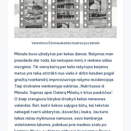
Valentinos Černiauskaitės iliustracijos detalė
Mėnulis buvo užrašytas per kelias dienas. Rašymas man
prasideda dar tada, kai nešiojiesi mintį ir renkiesi siūlus
mezginiui. Tik vieną kartą per kelis rašytojos karjeros
metus yra tekę atitrūkti nuo visko ir dirbti kasdien pagal
griežtą tvarkaraštį improvizuotoje rašymo rezidencijoje.
Taip atokiame vienkiemyje sukūriau „Nukritusius iš
Mėnulio. Sapnas apie Oskarą Milašių ir kitus paukščius“.
O šiaip stengiuosi kūrybai ištaikyti kelias ramesnes
valandas. Bet, kad ir kokios sąlygos būtų, kai tekstas
nebegali tverti uždarytas, išsiveržia į lauką. Jau kuris
laikas rašau mylimuose namuose, savo kambaryje
violetinėmis lubomis, palinkusi prie medinio stalo po