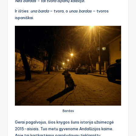
Nes bardas – tai tvora ispanų kalboje.
Ir išties:
una barda
– tvora, o
unas bardas
– tvoros
ispaniškai.
Bardas
Gerai pagalvojus, šios knygos šuns istorija užsimezgė
2015-aisiais. Tuo metu gyvenome Andalūzijos kaime.
Apie tai kartkartėmis parašydavau tinklarašty