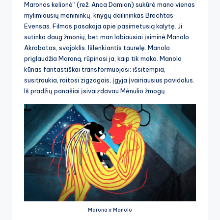
Maronos kelionė“ (rež. Anca Damian) sukūrė mano vienas
mylimiausių menininkų, knygų dailininkas Brechtas
Evensas. Filmas pasakoja apie pasimetusią kalytę. Ji
sutinka daug žmonių, bet man labiausiai įsiminė Manolo.
Akrobatas, svajoklis. Išlenkiantis taurelę. Manolo
priglaudžia Maroną, rūpinasi ja, kaip tik moka. Manolo
kūnas fantastiškai transformuojasi: išsitempia,
susitraukia, raitosi zigzagais, įgyja įvairiausius pavidalus.
Iš pradžių panašiai įsivaizdavau Mėnulio žmogų.
Marona ir Manolo