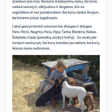
ateidavo pas mus. Kai kurie iš kaimyninių namų, kai kurie,
niekad nematyti, užklysdavo ir dingdavo, kiti vis
sugrįždavo ar net panakvodavo. Kai kurių vardus žinojom,
kai kuriems patys sugalvojom.
Labai gera prisiminti savones bar draugus ir drauges
Pero, Pinčo, Negritą, Pistu, Pipą, Tarką, Blankitą, Nubes,
Šokaladų trijulę (pienišką, juodą ir baltą)… Su visais jais
turėjom savitą ryšį, kai kurių šiandien jau nebėra, kai kurių
likimas mums nežinomas.