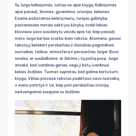
Su Jurga kalbėjomės, tačiau ne apie knygą. Kalbėjomės
apie pasaulį, žmones, gyvenimus, istorijas, keliones.
Esame pažįstamos keletą metų, turėjau galimybę
pastaraisiais metais sekti jos kūrybą, todėl labiau
klioviausi savo susidarytu vaizdu apie tai, kaip pasaulį
mato Jurga bei kas svarbu šiam tekstui. Atsimenu, gavusi
tekstą jį keliskart perskaičiau ir išsirašiau pagrindines
nuotaikas, taškus, atmosferą ir persiunčiau Jurgai. Buvo
smalsu, ar susikalbame, ar žiūrime į tą pačią pusę. Jurga
atsakė, kad įvardinau geriau, negu ji būtų įvardinusi
keliais žodžiais. Tuomet supratau, kad galime kartu kurti
knygą. Vėliau procese tekstas padiktavo savo nuotaiką,
o mano patirtys ir tai, kaip pati perskaičiau istoriją,
neišvengiamai susipynė su žodžiais.