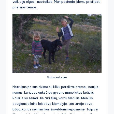
veikia jų elgesį, nuotaikas. Man pasirodė įdomu prisiliesti
prie šios temos.
Vaikai su Lunes
Netrukus po susitikimo su Miku persikraustėme į naujus
namus, kuriuose anksčiau gyveno mano kitas bičiulis
Paulius su šeima. Jie turi šunį, vardu Mėnulis. Mėnulis
daugiausia laiko leisdavo kiemelyje, ten turėjo savo
būdą, kurios šeimininkai išsikeldami nepasiėmė. Taip ji ir