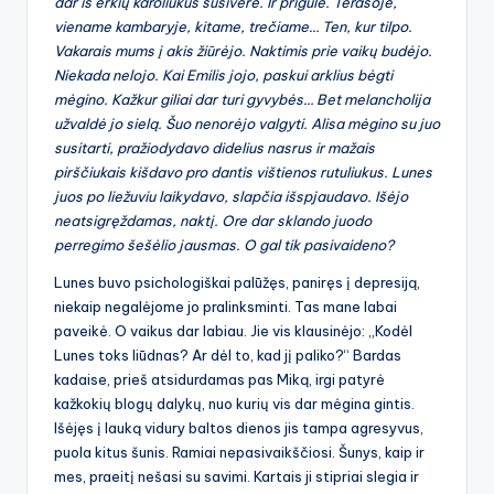
dar iš erkių karoliukus susivėrė. Ir prigulė. Terasoje,
viename kambaryje, kitame, trečiame… Ten, kur tilpo.
Vakarais mums į akis žiūrėjo. Naktimis prie vaikų budėjo.
Niekada nelojo. Kai Emilis jojo, paskui arklius bėgti
mėgino. Kažkur giliai dar turi gyvybės… Bet melancholija
užvaldė jo sielą. Šuo nenorėjo valgyti. Alisa mėgino su juo
susitarti, pražiodydavo didelius nasrus ir mažais
pirščiukais kišdavo pro dantis vištienos rutuliukus. Lunes
juos po liežuviu laikydavo, slapčia išspjaudavo. Išėjo
neatsigręždamas, naktį. Ore dar sklando juodo
perregimo šešėlio jausmas. O gal tik pasivaideno?
Lunes buvo psichologiškai palūžęs, paniręs į depresiją,
niekaip negalėjome jo pralinksminti. Tas mane labai
paveikė. O vaikus dar labiau. Jie vis klausinėjo: „Kodėl
Lunes toks liūdnas? Ar dėl to, kad jį paliko?“ Bardas
kadaise, prieš atsidurdamas pas Miką, irgi patyrė
kažkokių blogų dalykų, nuo kurių vis dar mėgina gintis.
Išėjęs į lauką vidury baltos dienos jis tampa agresyvus,
puola kitus šunis. Ramiai nepasivaikščiosi. Šunys, kaip ir
mes, praeitį nešasi su savimi. Kartais ji stipriai slegia ir