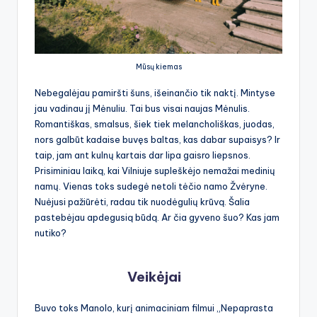
Mūsų kiemas
Nebegalėjau pamiršti šuns, išeinančio tik naktį. Mintyse
jau vadinau jį Mėnuliu. Tai bus visai naujas Mėnulis.
Romantiškas, smalsus, šiek tiek melancholiškas, juodas,
nors galbūt kadaise buvęs baltas, kas dabar supaisys? Ir
taip, jam ant kulnų kartais dar lipa gaisro liepsnos.
Prisiminiau laiką, kai Vilniuje supleškėjo nemažai medinių
namų. Vienas toks sudegė netoli tėčio namo Žvėryne.
Nuėjusi pažiūrėti, radau tik nuodėgulių krūvą. Šalia
pastebėjau apdegusią būdą. Ar čia gyveno šuo? Kas jam
nutiko?
Veikėjai
Buvo toks Manolo, kurį animaciniam filmui „Nepaprasta