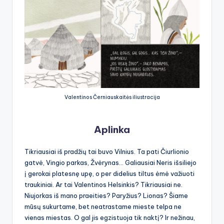
Valentinos Černiauskaitės iliustracija
Aplinka
Tikriausiai iš pradžių tai buvo Vilnius. Ta pati Čiurlionio
gatvė, Vingio parkas, Žvėrynas… Galiausiai Neris išsiliejo
į gerokai platesnę upę, o per didelius tiltus ėmė važiuoti
traukiniai. Ar tai Valentinos Helsinkis? Tikriausiai ne.
Niujorkas iš mano praeities? Paryžius? Lionas? Šiame
mūsų sukurtame, bet neatrastame mieste telpa ne
vienas miestas. O gal jis egzistuoja tik naktį? Ir nežinau,