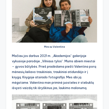
Mes su Valentina
Mačiau jos darbus 2021 m. „Akademijos“ galerijoje
vykusioje parodoje „Vilniaus tylos“. Mums abiem miestai
– gyvos būtybės. Prieš pradėdama piešti Valentina porą
mėnesių keliavo traukiniais, traukiniai atidundėjo ir į
knygą. Knygoje atsirado fotografija. Mes abi ją
mėgstame. Valentina man priminė juosteles ir stebuklą
išvysti vaizdą tik išryškinus jas, laukimo malonumą.