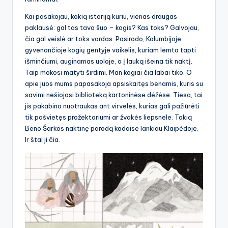
Kai pasakojau, kokią istoriją kuriu, vienas draugas
paklausė: gal tas tavo šuo – kogis? Kas toks? Galvojau,
čia gal veislė ar toks vardas. Pasirodo, Kolumbijoje
gyvenančioje kogių gentyje vaikelis, kuriam lemta tapti
išminčiumi, auginamas uoloje, o į lauką išeina tik naktį.
Taip mokosi matyti širdimi. Man kogiai čia labai tiko. O
apie juos mums papasakoja apsiskaitęs benamis, kuris su
savimi nešiojasi biblioteką kartoninėse dėžėse. Tiesa, tai
jis pakabino nuotraukas ant virvelės, kurias gali pažiūrėti
tik pašvietęs prožektoriumi ar žvakės liepsnele. Tokią
Beno Šarkos naktinę parodą kadaise lankiau Klaipėdoje.
Ir štai ji čia.