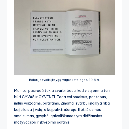
Bolonijos vaikų knygų mugės katalogas, 2016 m.
Man tai pasirodė tokia svarbi tiesa, kad visų pirma turi
būti GYVAS ir GYVENTI. Tada esi smalsus, pastabus,
imlus vaizdams, patirtims. Žinoma, svarbu išlaikyti ribą,
ką įsileisti į vidų, o ką palikti išorėje. Bet iš esmės
smalsumas, gyvybė, gaivališkumas yra didžiausias
motyvacijos ir įkvėpimo šaltinis.