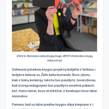
2022 m. Bolonijos vaikų knygų mugė, dPICTUS stendas, knygų
eskpozicija
Galiausiai pateikiau knygos projektą leidyklai ir leidausi į
leidybos kelionę su
Žalio kalno
komanda. Buvo įdomu,
kiek ir kokių korekcijų tekstui bus pasiūlyta. Įsivaizdavau,
kad istoriją redaguojant bus pasiūlyta smarkiai pakeisti,
bet, mano laimei, buvo atvirkščiai, ir korekcijos buvo labai
minimalios.
Pamenu, kad su labai pradine knygos idėja kreipiausi ir į