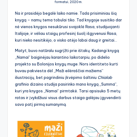
formatui, 2020 m.
Na ir prasidėjo begalė laiko namie. Tada prisiminiau šią
knygą – namų tema tobulai tiko. Tad knygoje susitiko dar
nė vienos knygos nesukūrusi svajoklė Rasa, studijuojanti
Italijoje, ir vėliau staigų profesinį šuolį išgyvenusi Rasa,
kuri nieko nesitikėjo, o visko atėjo labai daug ir greitai…
Matyt, buvo natūralu sugrįžti prie ištakų. Kadangi knygą
„Namai“ baiginėjau karantino laikotarpiu, po didelio
projekto su Bolonijos knygų muge. Nors identiteto kurti
buvau pakviesta dėl „Maži eilėraščiai mažiems“
iliustracijų, bet pagrindiniu įkvėpimo šaltiniu
Chialab
grafinio dizaino studija pasirinko mano knygą „Summa“,
kuri yra knygos „Namai“ pirmtakė. Tarsi apsisuko 5 metų
ratas ir įvykdžiusi visus darbus staiga galėjau įgyvendinti
savo patį pirmą sumanymą.