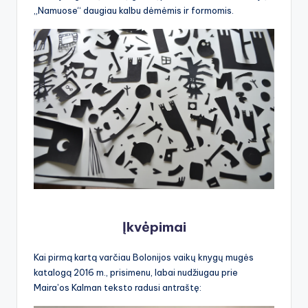
„Namuose“ daugiau kalbu dėmėmis ir formomis.
Įkvėpimai
Kai pirmą kartą varčiau Bolonijos vaikų knygų mugės
katalogą 2016 m., prisimenu, labai nudžiugau prie
Mairaʼos Kalman teksto radusi antraštę: