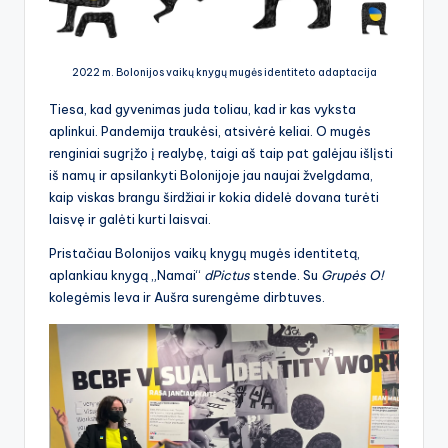
2022 m. Bolonijos vaikų knygų mugės identiteto adaptacija
Tiesa, kad gyvenimas juda toliau, kad ir kas vyksta
aplinkui. Pandemija traukėsi, atsivėrė keliai. O mugės
renginiai sugrįžo į realybę, taigi aš taip pat galėjau išlįsti
iš namų ir apsilankyti Bolonijoje jau naujai žvelgdama,
kaip viskas brangu širdžiai ir kokia didelė dovana turėti
laisvę ir galėti kurti laisvai.
Pristačiau Bolonijos vaikų knygų mugės identitetą,
aplankiau knygą „Namai“
dPictus
stende. Su
Grupės O!
kolegėmis Ieva ir Aušra surengėme dirbtuves.