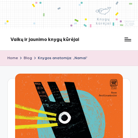
Skip
to
content
Vaikų ir jaunimo knygų kūrėjai
Home
Blog
Knygos anatomija: „Namai“