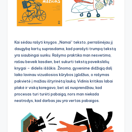
Kai sėdau rašyti knygos „Namai“ teksto, perrašinėjau jį
daugybę kartų suprasdama, kad parašyti trumpą tekstą
yra siaubingai sunku. Rašymo praktika man nesvetima,
rašau beveik kasdien, bet sukurti tekstą paveikslėlių
knygai – didelis iššūkis. Žinoma, gyvenime didžiąją dalį
laiko lavinau vizualiosios kūrybos įgūdžius, o rašymas
pakvietė į mažiau ištyrinėtą lauką. Vidinis kritikas labai
plakė ir viską koregavo, bet aš nusprendžiau, kad
procesas turi turėti pabaigą, nors man niekada
neatrodys, kad darbas jau yra vertas pabaigos.