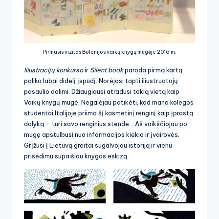
Pirmasis vizitas Bolonijos vaikų knygų mugėje 2016 m.
Iliustracijų konkurso
ir
Silent book
paroda pirmą kartą
paliko labai didelį įspūdį. Norėjosi tapti iliustruotojų
pasaulio dalimi. Džiaugiausi atradusi tokią vietą kaip
Vaikų knygų mugė. Negalėjau patikėti, kad mano kolegos
studentai Italijoje priima šį kasmetinį renginį kaip įprastą
dalyką – turi savo renginius stende… Aš vaikščiojau po
mugę apstulbusi nuo informacijos kiekio ir įvairovės.
Grįžusi į Lietuvą greitai sugalvojau istoriją ir vienu
prisėdimu supaišiau knygos eskizą.