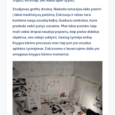
truputį vis kitaip, bet kalba apie tą patį.
Studijavau grafinį dizainą. Niekada neturėjau laiko panirti
į labai meditatyvų piešimą. Eskizuoju ir rašau tarsi
kurdama naują vizualią kalbą. Susikuriu simbolius, kurie
pradeda veikti patys savaime. Man labai patinka, kaip
maži vaikai drąsiai naudoja popierių, kaip piešia didelius
objektus, nes nebijo suklysti, tiesiog tyrinėja erdvę.
Knygos kūrimo procesas man taip pat yra vizualus
aplinkos tyrinėjimas. Eskizavimo ir keverzojimo dalis yra
smagiausi knygos kūrimo momentai.