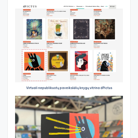
Virtuali nepublikuotų paveikslėlių knygų vitrina dPictus