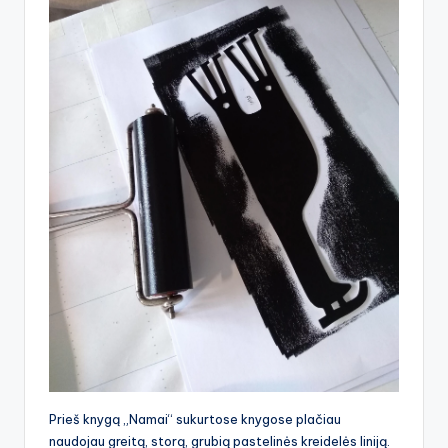
Prieš knygą „Namai“ sukurtose knygose plačiau
naudojau greitą, storą, grubią pastelinės kreidelės liniją.