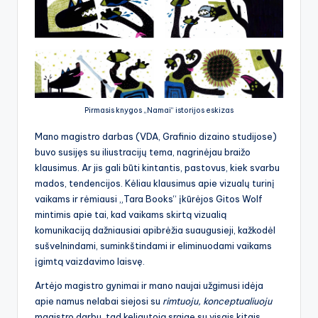
Pirmasis knygos „Namai“ istorijos eskizas
Mano magistro darbas (VDA, Grafinio dizaino studijose)
buvo susijęs su iliustracijų tema, nagrinėjau braižo
klausimus. Ar jis gali būti kintantis, pastovus, kiek svarbu
mados, tendencijos. Kėliau klausimus apie vizualų turinį
vaikams ir rėmiausi „Tara Books“ įkūrėjos Gitos Wolf
mintimis apie tai, kad vaikams skirtą vizualią
komunikaciją dažniausiai apibrėžia suaugusieji, kažkodėl
sušvelnindami, suminkštindami ir eliminuodami vaikams
įgimtą vaizdavimo laisvę.
Artėjo magistro gynimai ir mano naujai užgimusi idėja
apie namus nelabai siejosi su
rimtuoju, konceptualiuoju
magistro darbu, tad keliautoją sraigę su visais kitais