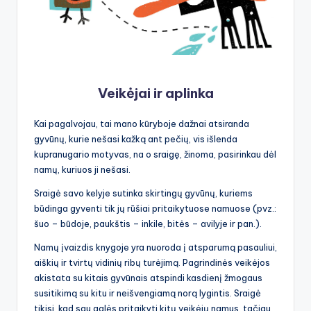
Veikėjai ir aplinka
Kai pagalvojau, tai mano kūryboje dažnai atsiranda
gyvūnų, kurie nešasi kažką ant pečių, vis išlenda
kupranugario motyvas, na o sraigę, žinoma, pasirinkau dėl
namų, kuriuos ji nešasi.
Sraigė savo kelyje sutinka skirtingų gyvūnų, kuriems
būdinga gyventi tik jų rūšiai pritaikytuose namuose (pvz.:
šuo – būdoje, paukštis – inkile, bitės – avilyje ir pan.).
Namų įvaizdis knygoje yra nuoroda į atsparumą pasauliui,
aiškių ir tvirtų vidinių ribų turėjimą. Pagrindinės veikėjos
akistata su kitais gyvūnais atspindi kasdienį žmogaus
susitikimą su kitu ir neišvengiamą norą lygintis. Sraigė
tikisi, kad sau galės pritaikyti kitų veikėjų namus, tačiau