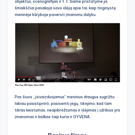
objektus, scenografijas ir t. t. Šiame pristatyme jis
šmaikščiai pasakoja savo idėją apie tai, kaip tinginystę
meninėje kūryboje paversti įmanomu dalyku.
Pas šiuos „įsivaizduojamus“ meninius draugus sugrįžtu
labiau pasistiprinti, pasisemti jėgų, tikėjimo, kad tam
tikras keistumas, neapibrėžtumas ir išėjimas į užribius yra
įmanomas ir kažkas taip kuria ir GYVENA.