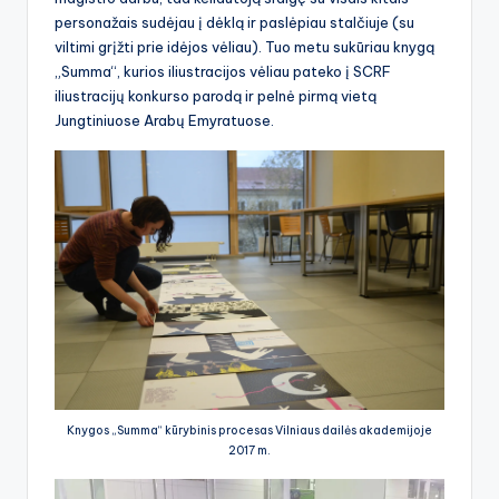
personažais sudėjau į dėklą ir paslėpiau stalčiuje (su
viltimi grįžti prie idėjos vėliau). Tuo metu sukūriau knygą
„Summa“, kurios iliustracijos vėliau pateko į SCRF
iliustracijų konkurso parodą ir pelnė pirmą vietą
Jungtiniuose Arabų Emyratuose.
Knygos „Summa“ kūrybinis procesas Vilniaus dailės akademijoje
2017 m.