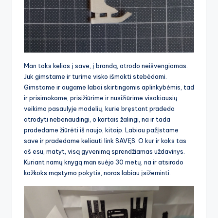
Man toks kelias į save, į brandą, atrodo neišvengiamas.
Juk gimstame ir turime visko išmokti stebėdami.
Gimstame ir augame labai skirtingomis aplinkybėmis, tad
ir prisimokome, prisižiūrime ir nusižiūrime visokiausių
veikimo pasaulyje modelių, kurie bręstant pradeda
atrodyti nebenaudingi, o kartais žalingi, na ir tada
pradedame žiūrėti iš naujo, kitaip. Labiau pažįstame
save ir pradedame keliauti link SAVĘS. O kur ir koks tas
aš esu, matyt, visą gyvenimą sprendžiamas uždavinys.
Kuriant namų knygą man suėjo 30 metų, na ir atsirado
kažkoks mąstymo pokytis, noras labiau įsižeminti.