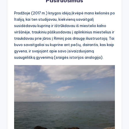
Pasiruošimas
Pradžioje (2017 m.) knygos idėją įkvėpė mano kelionės po
Italiją, kai ten studijavau, kiekvieną savaitgalį
susidėdavau kuprinę ir ištrūkdavau iš miestelio kalno
viršūnėje, traukiniu pūškuodavau į aplinkinius miestelius ir
traukdavau prie jūros į Riminį pas draugę iliustruotoją. Tai
buvo savaitgaliai su kuprine ant pečių, dairantis, kas kaip
gyvena, ir svajojant apie savo įsivaizduojamą
suaugėlišką gyvenimą (sraigės istorijos analogija).