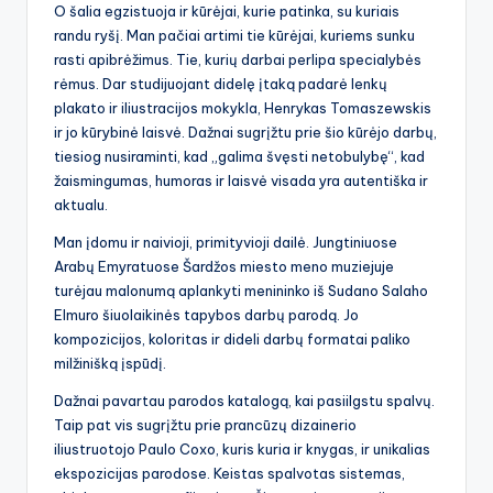
O šalia egzistuoja ir kūrėjai, kurie patinka, su kuriais
randu ryšį. Man pačiai artimi tie kūrėjai, kuriems sunku
rasti apibrėžimus. Tie, kurių darbai perlipa specialybės
rėmus. Dar studijuojant didelę įtaką padarė lenkų
plakato ir iliustracijos mokykla, Henrykas Tomaszewskis
ir jo kūrybinė laisvė. Dažnai sugrįžtu prie šio kūrėjo darbų,
tiesiog nusiraminti, kad „galima švęsti netobulybę“, kad
žaismingumas, humoras ir laisvė visada yra autentiška ir
aktualu.
Man įdomu ir naivioji, primityvioji dailė. Jungtiniuose
Arabų Emyratuose Šardžos miesto meno muziejuje
turėjau malonumą aplankyti menininko iš Sudano Salaho
Elmuro šiuolaikinės tapybos darbų parodą. Jo
kompozicijos, koloritas ir dideli darbų formatai paliko
milžinišką įspūdį.
Dažnai pavartau parodos katalogą, kai pasiilgstu spalvų.
Taip pat vis sugrįžtu prie prancūzų dizainerio
iliustruotojo Paulo Coxo, kuris kuria ir knygas, ir unikalias
ekspozicijas parodose. Keistas spalvotas sistemas,