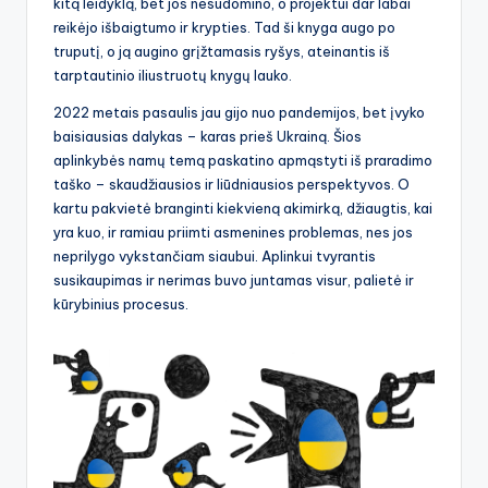
kitą leidyklą, bet jos nesudomino, o projektui dar labai
reikėjo išbaigtumo ir krypties. Tad ši knyga augo po
truputį, o ją augino grįžtamasis ryšys, ateinantis iš
tarptautinio iliustruotų knygų lauko.
2022 metais pasaulis jau gijo nuo pandemijos, bet įvyko
baisiausias dalykas – karas prieš Ukrainą. Šios
aplinkybės namų temą paskatino apmąstyti iš praradimo
taško – skaudžiausios ir liūdniausios perspektyvos. O
kartu pakvietė branginti kiekvieną akimirką, džiaugtis, kai
yra kuo, ir ramiau priimti asmenines problemas, nes jos
neprilygo vykstančiam siaubui. Aplinkui tvyrantis
susikaupimas ir nerimas buvo juntamas visur, palietė ir
kūrybinius procesus.