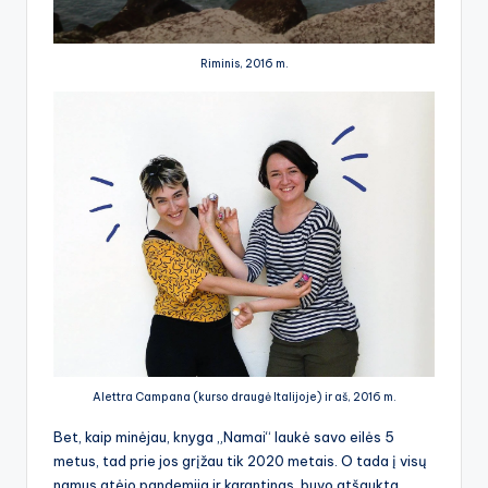
Riminis, 2016 m.
Alettra Campana (kurso draugė Italijoje) ir aš, 2016 m.
Bet, kaip minėjau, knyga „Namai“ laukė savo eilės 5
metus, tad prie jos grįžau tik 2020 metais. O tada į visų
namus atėjo pandemija ir karantinas, buvo atšaukta