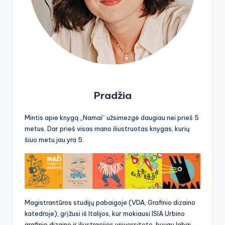
Pradžia
Mintis apie knygą „Namai“ užsimezgė daugiau nei prieš 5
metus. Dar prieš visas mano iliustruotas knygas, kurių
šiuo metu jau yra 5.
Magistrantūros studijų pabaigoje (VDA, Grafinio dizaino
katedroje), grįžusi iš Italijos, kur mokiausi ISIA Urbino
grafinio dizaino ir iliustracijos universitete, buvau labai