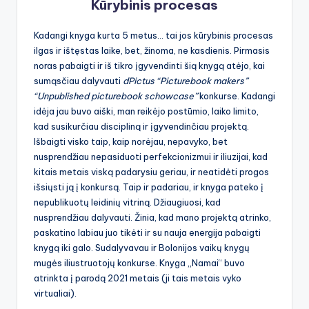
Kūrybinis procesas
Kadangi knyga kurta 5 metus… tai jos kūrybinis procesas
ilgas ir ištęstas laike, bet, žinoma, ne kasdienis. Pirmasis
noras pabaigti ir iš tikro įgyvendinti šią knygą atėjo, kai
sumąsčiau dalyvauti
dPictus “Picturebook makers”
“Unpublished picturebook schowcase”
konkurse. Kadangi
idėja jau buvo aiški, man reikėjo postūmio, laiko limito,
kad susikurčiau discipliną ir įgyvendinčiau projektą.
Išbaigti visko taip, kaip norėjau, nepavyko, bet
nusprendžiau nepasiduoti perfekcionizmui ir iliuzijai, kad
kitais metais viską padarysiu geriau, ir neatidėti progos
išsiųsti ją į konkursą. Taip ir padariau, ir knyga pateko į
nepublikuotų leidinių vitriną. Džiaugiuosi, kad
nusprendžiau dalyvauti. Žinia, kad mano projektą atrinko,
paskatino labiau juo tikėti ir su nauja energija pabaigti
knygą iki galo. Sudalyvavau ir Bolonijos vaikų knygų
mugės iliustruotojų konkurse. Knyga „Namai“ buvo
atrinkta į parodą 2021 metais (ji tais metais vyko
virtualiai).